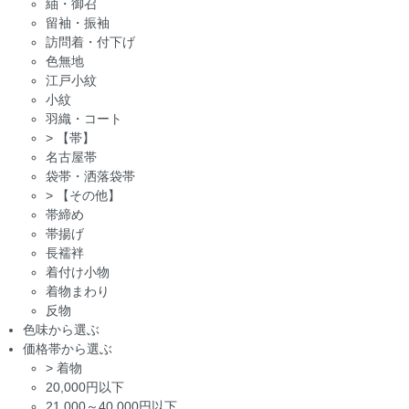
紬・御召
留袖・振袖
訪問着・付下げ
色無地
江戸小紋
小紋
羽織・コート
>
【帯】
名古屋帯
袋帯・洒落袋帯
>
【その他】
帯締め
帯揚げ
長襦袢
着付け小物
着物まわり
反物
色味から選ぶ
価格帯から選ぶ
>
着物
20,000円以下
21,000～40,000円以下