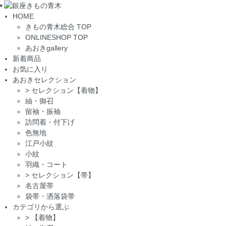
Toggle
HOME
navigation
きもの青木総合 TOP
ONLINESHOP TOP
あおきgallery
新着商品
お気に入り
あおきセレクション
>
セレクション【着物】
紬・御召
留袖・振袖
訪問着・付下げ
色無地
江戸小紋
小紋
羽織・コート
>
セレクション【帯】
名古屋帯
袋帯・洒落袋帯
カテゴリから選ぶ
>
【着物】