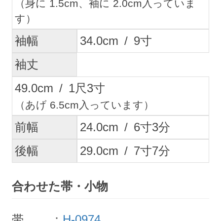
（身に 1.5cm、袖に 2.0cm入っていま
す）
袖幅
34.0
cm
/
9
寸
袖丈
49.0
cm
/
1
尺
3
寸
（あげ 6.5cm入っています）
前幅
24.0
cm
/
6
寸
3
分
後幅
29.0
cm
/
7
寸
7
分
合わせた帯・小物
帯 ：
H-0974