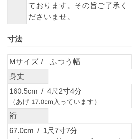
ております。その旨ご了承く
ださいませ。
寸法
M
ふつう幅
身丈
160.5
cm
/
4
尺
2
寸
4
分
（あげ 17.0cm入っています）
裄
67.0
cm
/
1
尺
7
寸
7
分