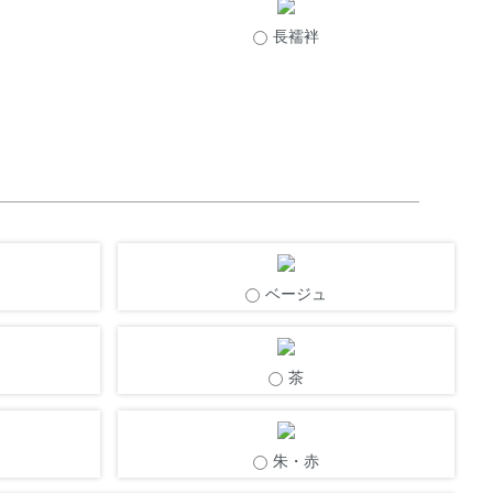
長襦袢
ベージュ
茶
朱・赤