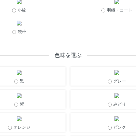
小紋
羽織・コート
袋帯
色味を選ぶ
黒
グレー
紫
みどり
オレンジ
ピンク