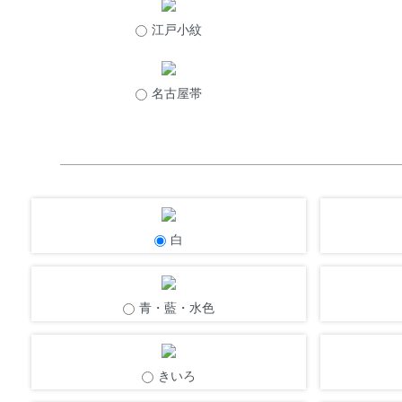
江戸小紋
名古屋帯
白
青・藍・水色
きいろ