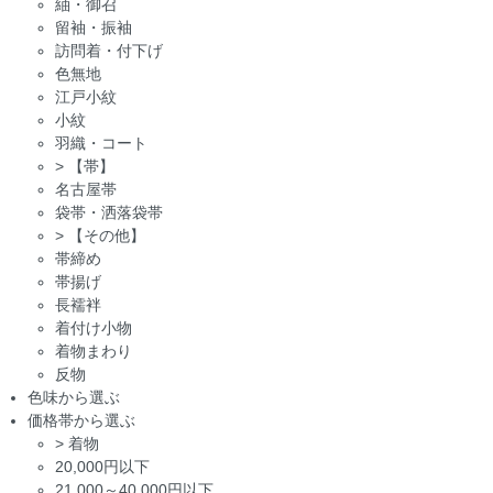
紬・御召
留袖・振袖
訪問着・付下げ
色無地
江戸小紋
小紋
羽織・コート
>
【帯】
名古屋帯
袋帯・洒落袋帯
>
【その他】
帯締め
帯揚げ
長襦袢
着付け小物
着物まわり
反物
色味から選ぶ
価格帯から選ぶ
>
着物
20,000円以下
21,000～40,000円以下