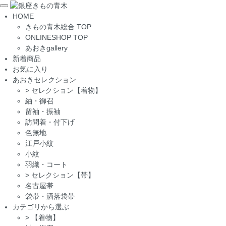
Toggle
HOME
navigation
きもの青木総合 TOP
ONLINESHOP TOP
あおきgallery
新着商品
お気に入り
あおきセレクション
>
セレクション【着物】
紬・御召
留袖・振袖
訪問着・付下げ
色無地
江戸小紋
小紋
羽織・コート
>
セレクション【帯】
名古屋帯
袋帯・洒落袋帯
カテゴリから選ぶ
>
【着物】