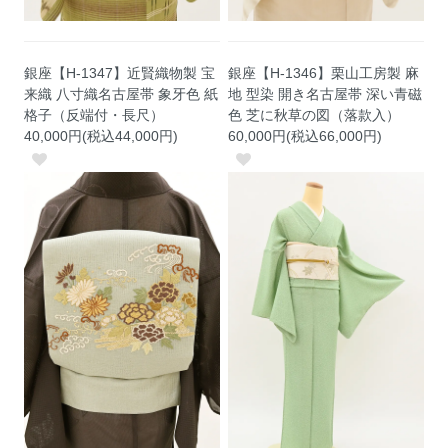
銀座【H-1347】近賢織物製 宝
銀座【H-1346】栗山工房製 麻
来織 八寸織名古屋帯 象牙色 紙
地 型染 開き名古屋帯 深い青磁
格子（反端付・長尺）
色 芝に秋草の図（落款入）
40,000円(税込44,000円)
60,000円(税込66,000円)