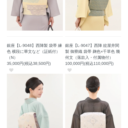
銀座【L-9048】西陣製 袋帯 練
銀座【L-9047】西陣 紋屋井関
色 横段に華文など（証紙付）
製 御寮織 袋帯 麹色×千草色 幾
（N）
何文（落款入・付属物付）
35,000円(税込38,500円)
100,000円(税込110,000円)