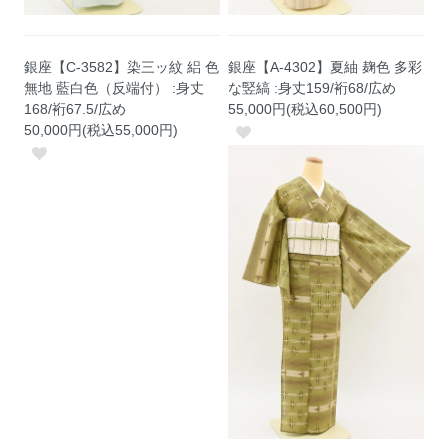
銀座【C-3582】染三ッ紋 絽 色
銀座【A-4302】夏紬 麹色 多彩
無地 藍白色（反端付） :身丈
な竪縞 :身丈159/裄68/広め
168/裄67.5/広め
55,000円(税込60,500円)
50,000円(税込55,000円)