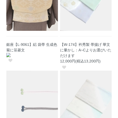
銀座【L-9061】絽 袋帯 生成色
【W-174】衿秀製 帯揚げ 華文
菊に笹菱文
に暈かし：A~Cよりお選びいた
だけます
12,000円(税込13,200円)