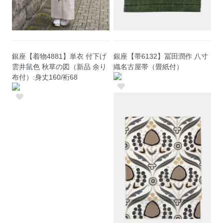
銀座【着物4881】単衣 付下げ
銀座【帯6132】冨田潤作 八寸
雲井鼠色 秋草の図（新品 余り
織名古屋帯（畳紙付）
布付）:身丈160/裄68