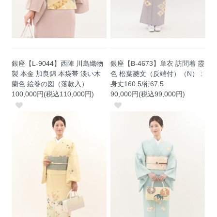
銀座【L-9044】西陣 川島織物
銀座【B-4673】単衣 訪問着 霞
製 本金 加良錦 本袋帯 淡い木
色 松葉菱文（反端付）（N） :
蘭色 絵巻の図（落款入）
身丈160.5/裄67.5
100,000円(税込110,000円)
90,000円(税込99,000円)