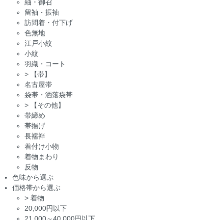
紬・御召
留袖・振袖
訪問着・付下げ
色無地
江戸小紋
小紋
羽織・コート
>
【帯】
名古屋帯
袋帯・洒落袋帯
>
【その他】
帯締め
帯揚げ
長襦袢
着付け小物
着物まわり
反物
色味から選ぶ
価格帯から選ぶ
>
着物
20,000円以下
21,000～40,000円以下