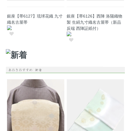
銀座【帯6127】琉球花織 九寸
銀座【帯6126】西陣 洛陽織物
織名古屋帯
製 生絹九寸織名古屋帯（新品
反端 西陣証紙付）