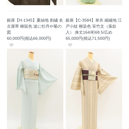
銀座【H-1345】夏紬地 刺繍 名
銀座【C-3584】単衣 縮緬地 江
古屋帯 柳鼠色 波に牡丹や菊の
戸小紋 柳染色 笹竹文（落款
図
入）:身丈164/裄68.5/広め
60,000円(税込66,000円)
65,000円(税込71,500円)