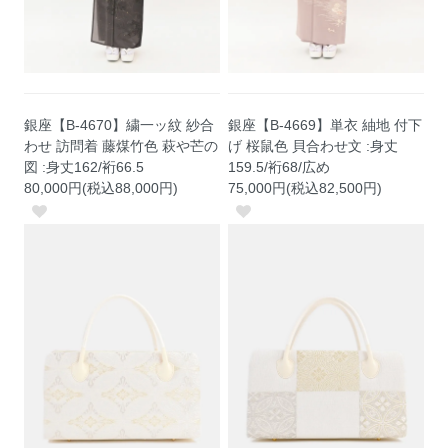
銀座【B-4670】繍一ッ紋 紗合
銀座【B-4669】単衣 紬地 付下
わせ 訪問着 藤煤竹色 萩や芒の
げ 桜鼠色 貝合わせ文 :身丈
図 :身丈162/裄66.5
159.5/裄68/広め
80,000円(税込88,000円)
75,000円(税込82,500円)