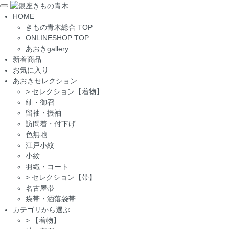
Toggle
HOME
navigation
きもの青木総合 TOP
ONLINESHOP TOP
あおきgallery
新着商品
お気に入り
あおきセレクション
>
セレクション【着物】
紬・御召
留袖・振袖
訪問着・付下げ
色無地
江戸小紋
小紋
羽織・コート
>
セレクション【帯】
名古屋帯
袋帯・洒落袋帯
カテゴリから選ぶ
>
【着物】