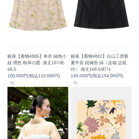
銀座【着物4885】単衣 紬地小
銀座【着物4882】白山工房製
紋 潤色 秋草の図 :身丈167/裄
夏牛首 紺滅色 縞（反端 証紙
68.5
付）:身丈168.5/裄71
100,000円(税込110,000円)
140,000円(税込154,000円)