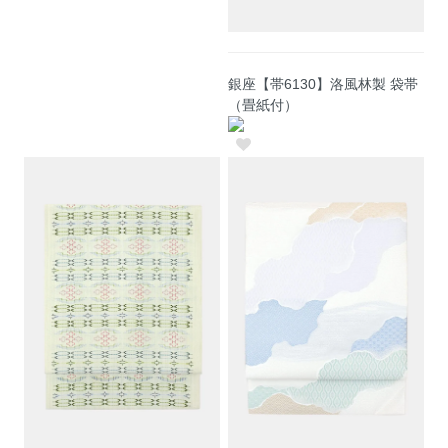
銀座【帯6130】洛風林製 袋帯
（畳紙付）