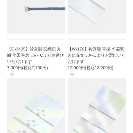
【G-3495】衿秀製 羽織紐 丸
【W-176】衿秀製 帯揚げ 菱繋
組 小田巻房：A～Cよりお選び
ぎに花文：A~Cよりお選びいた
いただけます
だけます
7,000円(税込7,700円)
12,000円(税込13,200円)