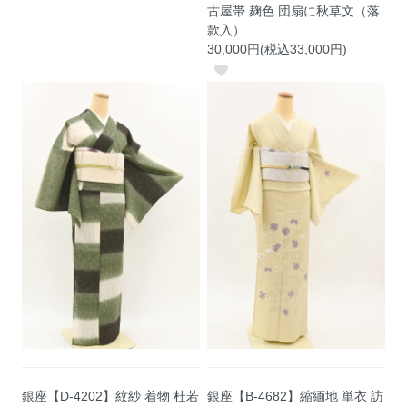
古屋帯 麹色 団扇に秋草文（落
款入）
30,000円(税込33,000円)
銀座【D-4202】紋紗 着物 杜若
銀座【B-4682】縮緬地 単衣 訪