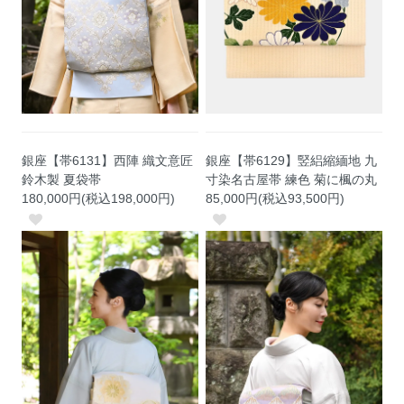
銀座【帯6131】西陣 織文意匠
銀座【帯6129】竪絽縮緬地 九
鈴木製 夏袋帯
寸染名古屋帯 練色 菊に楓の丸
180,000円(税込198,000円)
85,000円(税込93,500円)