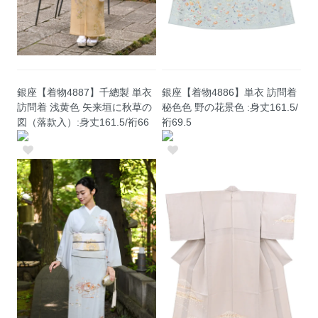
銀座【着物4887】千總製 単衣
銀座【着物4886】単衣 訪問着
訪問着 浅黄色 矢来垣に秋草の
秘色色 野の花景色 :身丈161.5/
図（落款入）:身丈161.5/裄66
裄69.5