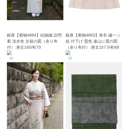
銀座【着物4884】絽縮緬 訪問
銀座【着物4883】単衣 繍一ッ
着 淡水色 文箱の図（余り布
紋 付下げ 霞色 遠山に霞の図
付）:身丈165/裄70
（余り布付）:身丈157.5/裄68