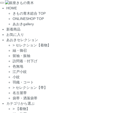
Toggle
HOME
navigation
きもの青木総合 TOP
ONLINESHOP TOP
あおきgallery
新着商品
お気に入り
あおきセレクション
>
セレクション【着物】
紬・御召
留袖・振袖
訪問着・付下げ
色無地
江戸小紋
小紋
羽織・コート
>
セレクション【帯】
名古屋帯
袋帯・洒落袋帯
カテゴリから選ぶ
>
【着物】