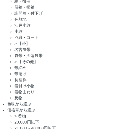
紬・御召
留袖・振袖
訪問着・付下げ
色無地
江戸小紋
小紋
羽織・コート
>
【帯】
名古屋帯
袋帯・洒落袋帯
>
【その他】
帯締め
帯揚げ
長襦袢
着付け小物
着物まわり
反物
色味から選ぶ
価格帯から選ぶ
>
着物
20,000円以下
21,000～40,000円以下