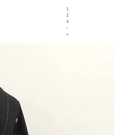
1
2
3
›
»