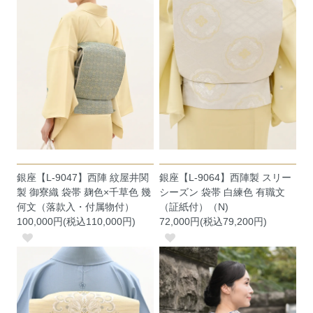
銀座【L-9047】西陣 紋屋井関
銀座【L-9064】西陣製 スリー
製 御寮織 袋帯 麹色×千草色 幾
シーズン 袋帯 白練色 有職文
何文（落款入・付属物付）
（証紙付）（N)
100,000円(税込110,000円)
72,000円(税込79,200円)