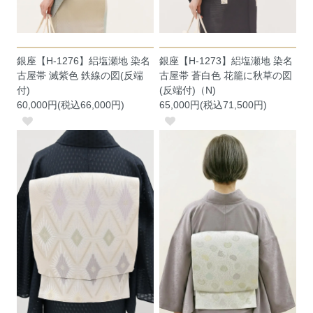
銀座【H-1276】絽塩瀬地 染名
銀座【H-1273】絽塩瀬地 染名
古屋帯 滅紫色 鉄線の図(反端
古屋帯 蒼白色 花籠に秋草の図
付)
(反端付)（N)
60,000円(税込66,000円)
65,000円(税込71,500円)