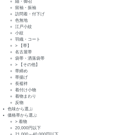
紬・御召
留袖・振袖
訪問着・付下げ
色無地
江戸小紋
小紋
羽織・コート
>
【帯】
名古屋帯
袋帯・洒落袋帯
>
【その他】
帯締め
帯揚げ
長襦袢
着付け小物
着物まわり
反物
色味から選ぶ
価格帯から選ぶ
>
着物
20,000円以下
21,000～40,000円以下