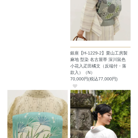
銀座【H-1229-2】栗山工房製
麻地 型染 名古屋帯 深川鼠色
小花入疋田橘文（反端付・落
款入）（N）
70,000円(税込77,000円)