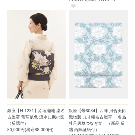
銀座【H-1231】絽塩瀬地 染名
銀座【帯6084】西陣 河合美術
古屋帯 葡萄鼠色 流水に楓の図
織物製 九寸織名古屋帯 「名品
（反端付）
牡丹唐草つなぎ文」（新品 反
80,000円(税込88,000円)
端 西陣証紙付）