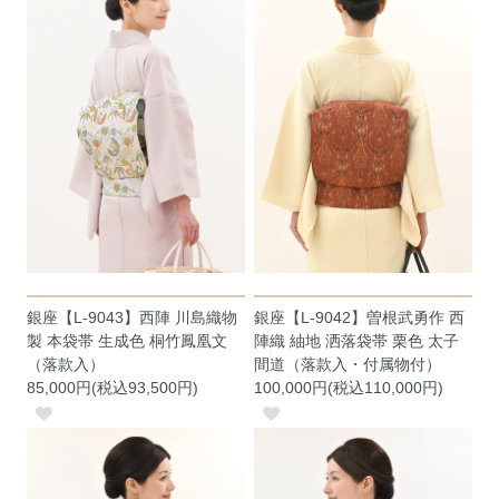
銀座【L-9043】西陣 川島織物
銀座【L-9042】曽根武勇作 西
製 本袋帯 生成色 桐竹鳳凰文
陣織 紬地 洒落袋帯 栗色 太子
（落款入）
間道（落款入・付属物付）
85,000円(税込93,500円)
100,000円(税込110,000円)