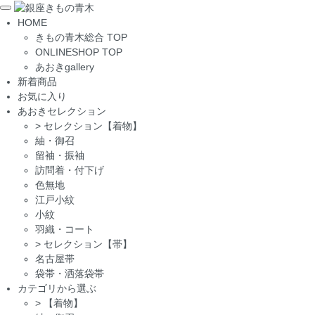
Toggle
HOME
navigation
きもの青木総合 TOP
ONLINESHOP TOP
あおきgallery
新着商品
お気に入り
あおきセレクション
>
セレクション【着物】
紬・御召
留袖・振袖
訪問着・付下げ
色無地
江戸小紋
小紋
羽織・コート
>
セレクション【帯】
名古屋帯
袋帯・洒落袋帯
カテゴリから選ぶ
>
【着物】