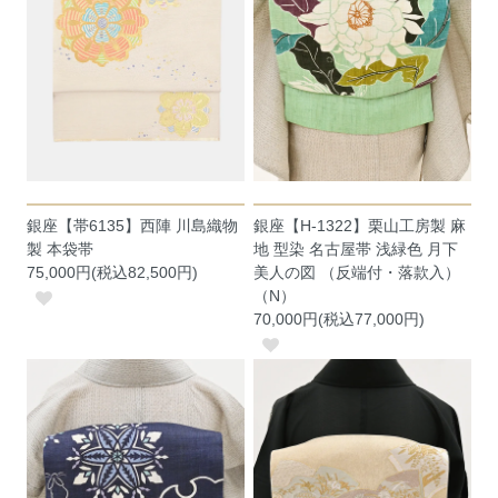
銀座【帯6135】西陣 川島織物
銀座【H-1322】栗山工房製 麻
製 本袋帯
地 型染 名古屋帯 浅緑色 月下
75,000円(税込82,500円)
美人の図 （反端付・落款入）
（N）
70,000円(税込77,000円)