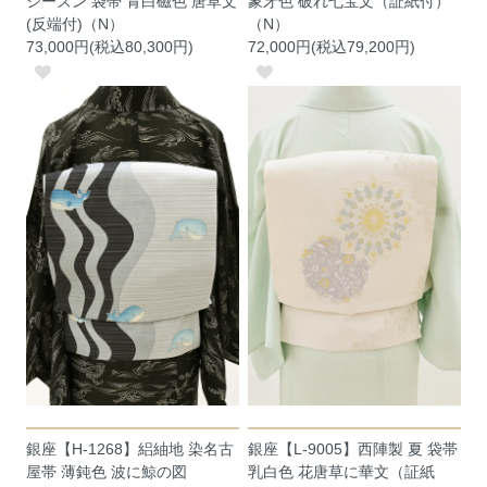
シーズン 袋帯 青白磁色 唐草文
象牙色 破れ七宝文（証紙付）
(反端付)（N）
（N）
73,000円(税込80,300円)
72,000円(税込79,200円)
銀座【H-1268】絽紬地 染名古
銀座【L-9005】西陣製 夏 袋帯
屋帯 薄鈍色 波に鯨の図
乳白色 花唐草に華文（証紙