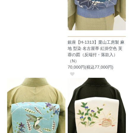
銀座【H-1313】栗山工房製 麻
地 型染 名古屋帯 紅掛空色 芙
蓉の図（反端付・落款入）
（N）
70,000円(税込77,000円)