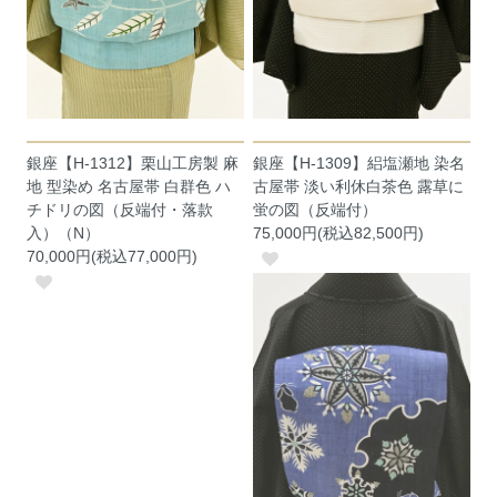
銀座【H-1312】栗山工房製 麻
銀座【H-1309】絽塩瀬地 染名
地 型染め 名古屋帯 白群色 ハ
古屋帯 淡い利休白茶色 露草に
チドリの図（反端付・落款
蛍の図（反端付）
入）（N）
75,000円(税込82,500円)
70,000円(税込77,000円)