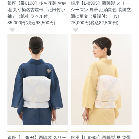
銀座【帯6108】多ち花製 生紬
銀座【L-8995】西陣製 スリー
地 九寸染名古屋帯「疋田竹小
シーズン 袋帯 紅消鼠色 装飾立
袖」（紙札 ラベル付）
涌に華文（反端付）（N）
85,000円(税込93,500円)
75,000円(税込82,500円)
銀座【L-8994】西陣製 スリー
銀座【L-8993】西陣製 夏 袋帯