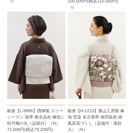
100,000円(税込110,000円)
銀座【L-8986】西陣製 スリー
銀座【H-1213】栗山工房製 麻
シーズン 袋帯 紫水晶色 檜垣に
地 型染 名古屋帯 鳩羽鼠色 南
松竹梅の丸（証紙付）（N）
風原花づくし（反端付・落款
72,000円(税込79,200円)
入）（N）