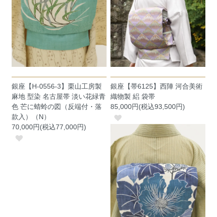
銀座【H-0556-3】栗山工房製
銀座【帯6125】西陣 河合美術
麻地 型染 名古屋帯 淡い花緑青
織物製 絽 袋帯
色 芒に蜻蛉の図（反端付・落
85,000円(税込93,500円)
款入）（N）
70,000円(税込77,000円)