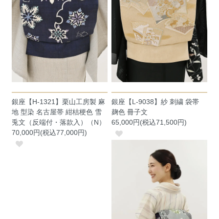
銀座【H-1321】栗山工房製 麻
銀座【L-9038】紗 刺繍 袋帯
地 型染 名古屋帯 紺桔梗色 雪
麹色 冊子文
兎文（反端付・落款入）（N）
65,000円(税込71,500円)
70,000円(税込77,000円)