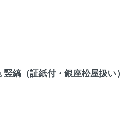
子色 竪縞（証紙付・銀座松屋扱い）