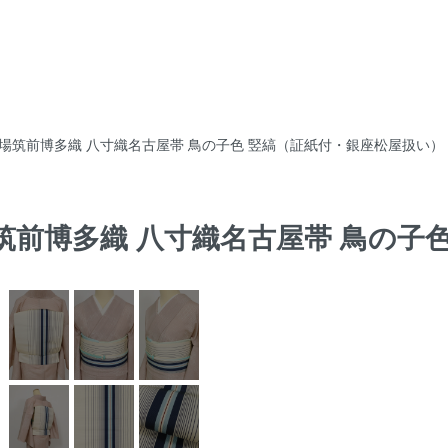
 本場筑前博多織 八寸織名古屋帯 鳥の子色 竪縞（証紙付・銀座松屋扱い）
本場筑前博多織 八寸織名古屋帯 鳥の