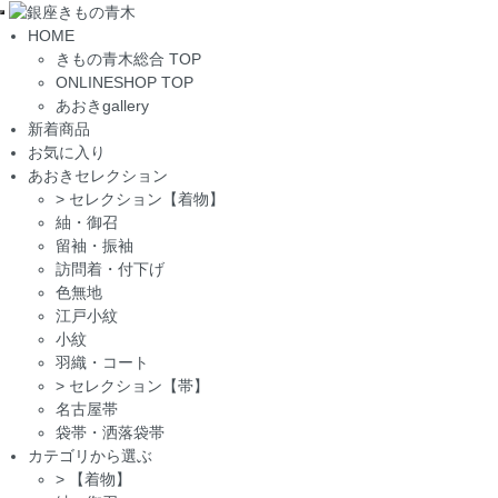
Toggle
HOME
navigation
きもの青木総合 TOP
ONLINESHOP TOP
あおきgallery
新着商品
お気に入り
あおきセレクション
>
セレクション【着物】
紬・御召
留袖・振袖
訪問着・付下げ
色無地
江戸小紋
小紋
羽織・コート
>
セレクション【帯】
名古屋帯
袋帯・洒落袋帯
カテゴリから選ぶ
>
【着物】