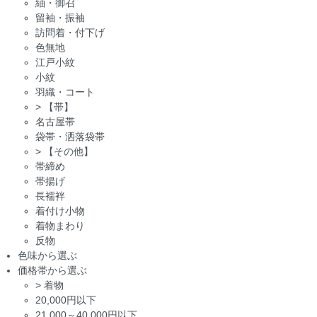
紬・御召
留袖・振袖
訪問着・付下げ
色無地
江戸小紋
小紋
羽織・コート
>
【帯】
名古屋帯
袋帯・洒落袋帯
>
【その他】
帯締め
帯揚げ
長襦袢
着付け小物
着物まわり
反物
色味から選ぶ
価格帯から選ぶ
>
着物
20,000円以下
21,000～40,000円以下