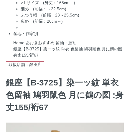
>
Lサイズ (身丈：165cm～)
細め (前幅：～22.5cm)
ふつう幅 (前幅：23～25.5cm)
広め (前幅：26cm～)
産地・作家別
Home
あおきおすすめ
留袖・振袖
銀座【B-3725】染一ッ紋 単衣 色留袖 鳩羽鼠色 月に鶴の図 :
身丈155/裄67
取扱店舗：銀座店
銀座【B-3725】染一ッ紋 単衣
色留袖 鳩羽鼠色 月に鶴の図 :身
丈155/裄67