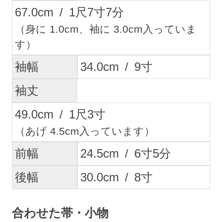
67.0
cm
/
1
尺
7
寸
7
分
（身に 1.0cm、袖に 3.0cm入っていま
す）
袖幅
34.0
cm
/
9
寸
袖丈
49.0
cm
/
1
尺
3
寸
（あげ 4.5cm入っています）
前幅
24.5
cm
/
6
寸
5
分
後幅
30.0
cm
/
8
寸
合わせた帯・小物