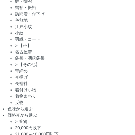
紬・御召
留袖・振袖
訪問着・付下げ
色無地
江戸小紋
小紋
羽織・コート
>
【帯】
名古屋帯
袋帯・洒落袋帯
>
【その他】
帯締め
帯揚げ
長襦袢
着付け小物
着物まわり
反物
色味から選ぶ
価格帯から選ぶ
>
着物
20,000円以下
21,000～40,000円以下