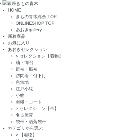
Toggle
HOME
navigation
きもの青木総合 TOP
ONLINESHOP TOP
あおきgallery
新着商品
お気に入り
あおきセレクション
>
セレクション【着物】
紬・御召
留袖・振袖
訪問着・付下げ
色無地
江戸小紋
小紋
羽織・コート
>
セレクション【帯】
名古屋帯
袋帯・洒落袋帯
カテゴリから選ぶ
>
【着物】