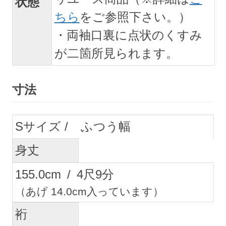
状態
ちら
をご参照下さい。）
・両袖口裏に点状のくすみ
が二箇所見られます。
寸法
S
ふつう幅
身丈
155.0
cm
/
4
尺
9
分
（あげ 14.0cm入っています）
裄