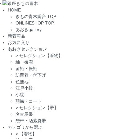
Toggle
HOME
navigation
きもの青木総合 TOP
ONLINESHOP TOP
あおきgallery
新着商品
お気に入り
あおきセレクション
>
セレクション【着物】
紬・御召
留袖・振袖
訪問着・付下げ
色無地
江戸小紋
小紋
羽織・コート
>
セレクション【帯】
名古屋帯
袋帯・洒落袋帯
カテゴリから選ぶ
>
【着物】