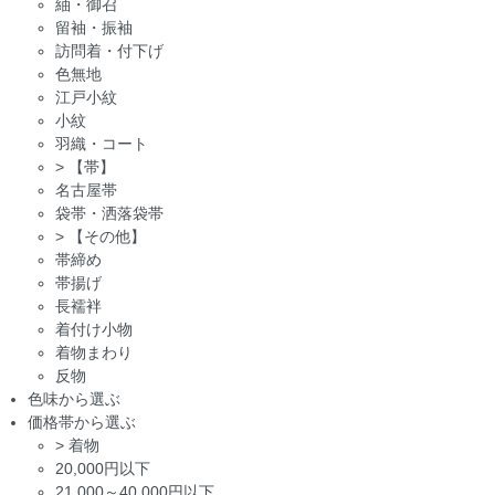
紬・御召
留袖・振袖
訪問着・付下げ
色無地
江戸小紋
小紋
羽織・コート
>
【帯】
名古屋帯
袋帯・洒落袋帯
>
【その他】
帯締め
帯揚げ
長襦袢
着付け小物
着物まわり
反物
色味から選ぶ
価格帯から選ぶ
>
着物
20,000円以下
21,000～40,000円以下