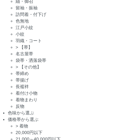
紬・御召
留袖・振袖
訪問着・付下げ
色無地
江戸小紋
小紋
羽織・コート
>
【帯】
名古屋帯
袋帯・洒落袋帯
>
【その他】
帯締め
帯揚げ
長襦袢
着付け小物
着物まわり
反物
色味から選ぶ
価格帯から選ぶ
>
着物
20,000円以下
21,000～40,000円以下