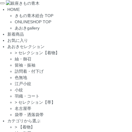
Toggle
HOME
navigation
きもの青木総合 TOP
ONLINESHOP TOP
あおきgallery
新着商品
お気に入り
あおきセレクション
>
セレクション【着物】
紬・御召
留袖・振袖
訪問着・付下げ
色無地
江戸小紋
小紋
羽織・コート
>
セレクション【帯】
名古屋帯
袋帯・洒落袋帯
カテゴリから選ぶ
>
【着物】