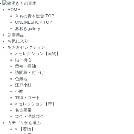
Toggle
HOME
navigation
きもの青木総合 TOP
ONLINESHOP TOP
あおきgallery
新着商品
お気に入り
あおきセレクション
>
セレクション【着物】
紬・御召
留袖・振袖
訪問着・付下げ
色無地
江戸小紋
小紋
羽織・コート
>
セレクション【帯】
名古屋帯
袋帯・洒落袋帯
カテゴリから選ぶ
>
【着物】