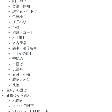
紬・御召
留袖・振袖
訪問着・付下げ
色無地
江戸小紋
小紋
羽織・コート
>
【帯】
名古屋帯
袋帯・洒落袋帯
>
【その他】
帯締め
帯揚げ
長襦袢
着付け小物
着物まわり
反物
色味から選ぶ
価格帯から選ぶ
>
着物
20,000円以下
21,000～40,000円以下