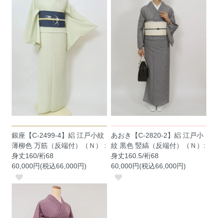
銀座【C-2499-4】絽 江戸小紋
あおき【C-2820-2】絽 江戸小
薄柳色 万筋（反端付）（Ｎ） :
紋 黒色 竪縞（反端付）（Ｎ）:
身丈160/裄68
身丈160.5/裄68
60,000円(税込66,000円)
60,000円(税込66,000円)