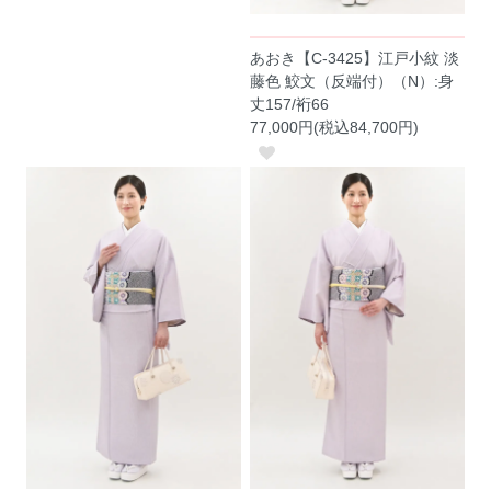
あおき【C-3425】江戸小紋 淡
藤色 鮫文（反端付）（N）:身
丈157/裄66
77,000円(税込84,700円)