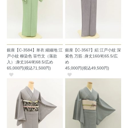
銀座【C-3584】単衣 縮緬地 江
銀座【C-3567】絽 江戸小紋 深
戸小紋 柳染色 笹竹文（落款
紫色 万筋 :身丈160/裄65.5/広
入）:身丈164/裄68.5/広め
め
65,000円(税込71,500円)
45,000円(税込49,500円)