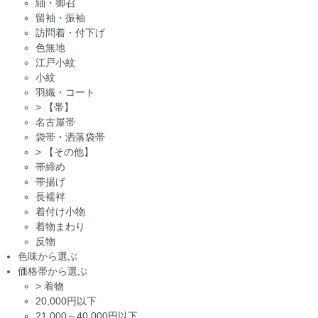
紬・御召
留袖・振袖
訪問着・付下げ
色無地
江戸小紋
小紋
羽織・コート
>
【帯】
名古屋帯
袋帯・洒落袋帯
>
【その他】
帯締め
帯揚げ
長襦袢
着付け小物
着物まわり
反物
色味から選ぶ
価格帯から選ぶ
>
着物
20,000円以下
21,000～40,000円以下