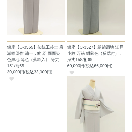
銀座【C-3565】伝統工芸士 廣
銀座【C-3527】絽縮緬地 江戸
瀬雄望作 繍一ッ紋 絽 両面染
小紋 万筋 紺鼠色（反端付） :
色無地 薄色（落款入）:身丈
身丈158/裄69
151/裄65
60,000円(税込66,000円)
30,000円(税込33,000円)