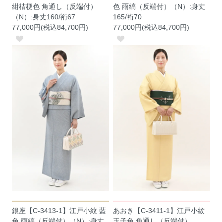
紺桔梗色 角通し（反端付）
色 雨縞（反端付）（N）:身丈
（N）:身丈160/裄67
165/裄70
77,000円(税込84,700円)
77,000円(税込84,700円)
銀座【C-3413-1】江戸小紋 藍
あおき【C-3411-1】江戸小紋
色 雨縞（反端付）（N）:身丈
玉子色 角通し（反端付）