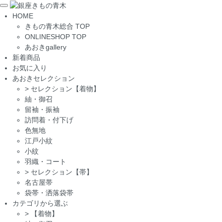
Toggle
HOME
navigation
きもの青木総合 TOP
ONLINESHOP TOP
あおきgallery
新着商品
お気に入り
あおきセレクション
>
セレクション【着物】
紬・御召
留袖・振袖
訪問着・付下げ
色無地
江戸小紋
小紋
羽織・コート
>
セレクション【帯】
名古屋帯
袋帯・洒落袋帯
カテゴリから選ぶ
>
【着物】