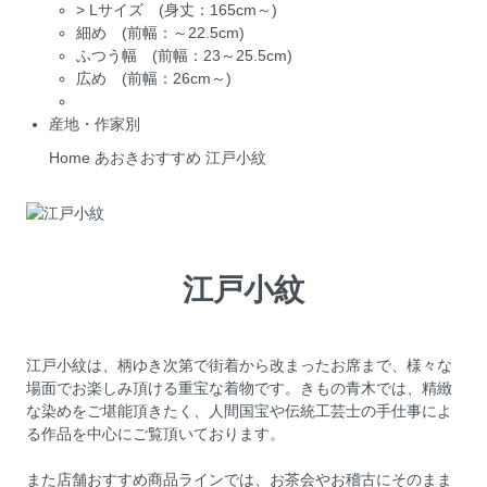
>
Lサイズ (身丈：165cm～)
細め (前幅：～22.5cm)
ふつう幅 (前幅：23～25.5cm)
広め (前幅：26cm～)
産地・作家別
Home
あおきおすすめ
江戸小紋
江戸小紋
江戸小紋は、柄ゆき次第で街着から改まったお席まで、様々な
場面でお楽しみ頂ける重宝な着物です。きもの青木では、精緻
な染めをご堪能頂きたく、人間国宝や伝統工芸士の手仕事によ
る作品を中心にご覧頂いております。
また店舗おすすめ商品ラインでは、お茶会やお稽古にそのまま