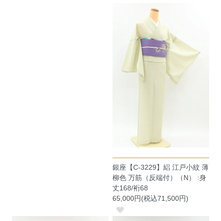
銀座【C-3229】絽 江戸小紋 薄
柳色 万筋（反端付）（N） :身
丈168/裄68
65,000円(税込71,500円)