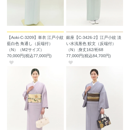
【Aoki-C-3209】単衣 江戸小紋
銀座【C-3426-2】江戸小紋 淡
藍白色 角通し（反端付）
い水浅葱色 鮫文（反端付）
（N）（M2サイズ）
（N）:身丈162/裄68
70,000円(税込77,000円)
77,000円(税込84,700円)