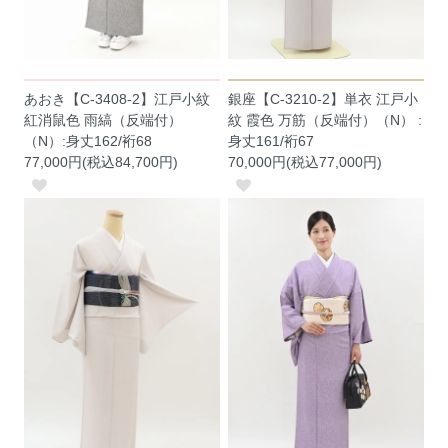
あおき【C-3408-2】江戸小紋
銀座【C-3210-2】単衣 江戸小
紅消鼠色 雨縞（反端付）
紋 霞色 万筋（反端付）（N） :
（N）:身丈162/裄68
身丈161/裄67
77,000円(税込84,700円)
70,000円(税込77,000円)