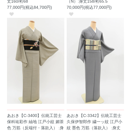
丈160/裄68
（N）:身丈158/裄65.5
77,000円(税込84,700円)
70,000円(税込77,000円)
あおき【C-3400】伝統工芸士
あおき【C-3342】伝統工芸士
保科祐彩作 紬地 江戸小紋 媚茶
久保伊智郎作 繍一ッ紋 江戸小
色 万筋（反端付・落款入） :身
紋 墨色 万筋（落款入） :身丈