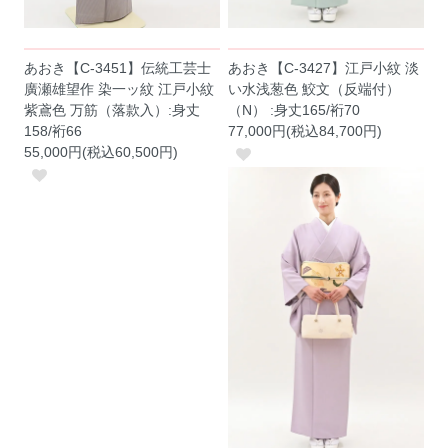
あおき【C-3451】伝統工芸士
あおき【C-3427】江戸小紋 淡
廣瀬雄望作 染一ッ紋 江戸小紋
い水浅葱色 鮫文（反端付）
紫鳶色 万筋（落款入）:身丈
（N） :身丈165/裄70
158/裄66
77,000円(税込84,700円)
55,000円(税込60,500円)