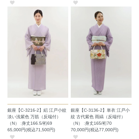
銀座【C-3136-2】単衣 江戸小
銀座【C-3216-2】絽 江戸小紋
紋 古代紫色 雨縞（反端付）
淡い浅紫色 万筋（反端付）
（N） :身丈165/裄70
（N） :身丈166.5/裄69
70,000円(税込77,000円)
65,000円(税込71,500円)