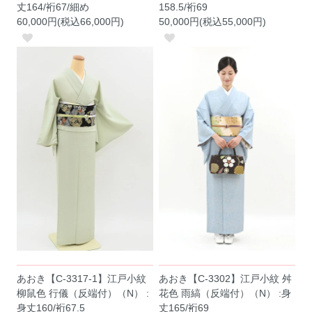
丈164/裄67/細め
158.5/裄69
60,000円(税込66,000円)
50,000円(税込55,000円)
あおき【C-3317-1】江戸小紋
あおき【C-3302】江戸小紋 舛
柳鼠色 行儀（反端付）（N） :
花色 雨縞（反端付）（N） :身
身丈160/裄67.5
丈165/裄69