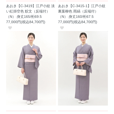
あおき【C-3419】江戸小紋 淡
あおき【C-3415-1】江戸小紋
い紅掛空色 鮫文（反端付）
裏葉柳色 雨縞（反端付）
（N）:身丈165/裄69.5
（N）:身丈160/裄67.5
77,000円(税込84,700円)
77,000円(税込84,700円)