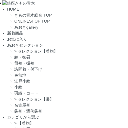
Toggle
HOME
navigation
きもの青木総合 TOP
ONLINESHOP TOP
あおきgallery
新着商品
お気に入り
あおきセレクション
>
セレクション【着物】
紬・御召
留袖・振袖
訪問着・付下げ
色無地
江戸小紋
小紋
羽織・コート
>
セレクション【帯】
名古屋帯
袋帯・洒落袋帯
カテゴリから選ぶ
>
【着物】