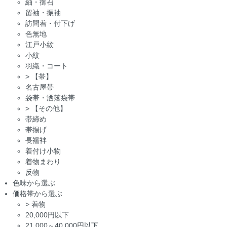
紬・御召
留袖・振袖
訪問着・付下げ
色無地
江戸小紋
小紋
羽織・コート
>
【帯】
名古屋帯
袋帯・洒落袋帯
>
【その他】
帯締め
帯揚げ
長襦袢
着付け小物
着物まわり
反物
色味から選ぶ
価格帯から選ぶ
>
着物
20,000円以下
21,000～40,000円以下