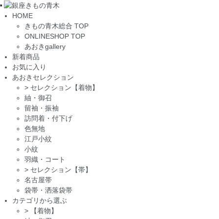
Toggle
HOME
navigation
きもの青木総合 TOP
ONLINESHOP TOP
あおきgallery
新着商品
お気に入り
あおきセレクション
>
セレクション【着物】
紬・御召
留袖・振袖
訪問着・付下げ
色無地
江戸小紋
小紋
羽織・コート
>
セレクション【帯】
名古屋帯
袋帯・洒落袋帯
カテゴリから選ぶ
>
【着物】