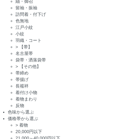
紬・御召
留袖・振袖
訪問着・付下げ
色無地
江戸小紋
小紋
羽織・コート
>
【帯】
名古屋帯
袋帯・洒落袋帯
>
【その他】
帯締め
帯揚げ
長襦袢
着付け小物
着物まわり
反物
色味から選ぶ
価格帯から選ぶ
>
着物
20,000円以下
21,000～40,000円以下