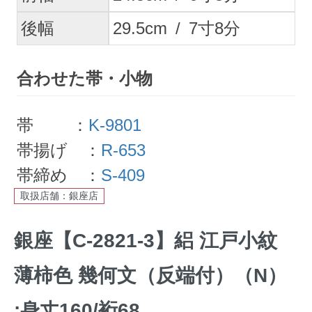
後幅
29.5
cm
/
7
寸
8
分
合わせた帯・小物
帯 ：
K-9801
帯揚げ ：
R-653
帯締め ：
S-409
取扱店舗：銀座店
銀座【C-2821-3】絽 江戸小紋
薄柿色 幾何文（反端付）（N）
:身丈160/裄68