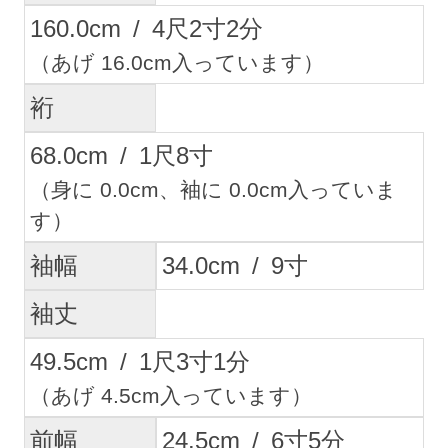
160.0
cm
/
4
尺
2
寸
2
分
（あげ 16.0cm入っています）
裄
68.0
cm
/
1
尺
8
寸
（身に 0.0cm、袖に 0.0cm入っていま
す）
袖幅
34.0
cm
/
9
寸
袖丈
49.5
cm
/
1
尺
3
寸
1
分
（あげ 4.5cm入っています）
前幅
24.5
cm
/
6
寸
5
分