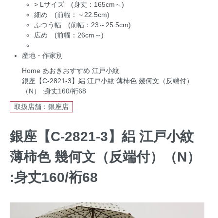
>
Lサイズ (身丈：165cm～)
細め (前幅：～22.5cm)
ふつう幅 (前幅：23～25.5cm)
広め (前幅：26cm～)
産地・作家別
Home
あおきおすすめ
江戸小紋
銀座【C-2821-3】絽 江戸小紋 薄柿色 幾何文（反端付）
（N） :身丈160/裄68
取扱店舗：銀座店
銀座【C-2821-3】絽 江戸小紋
薄柿色 幾何文（反端付）（N）
:身丈160/裄68