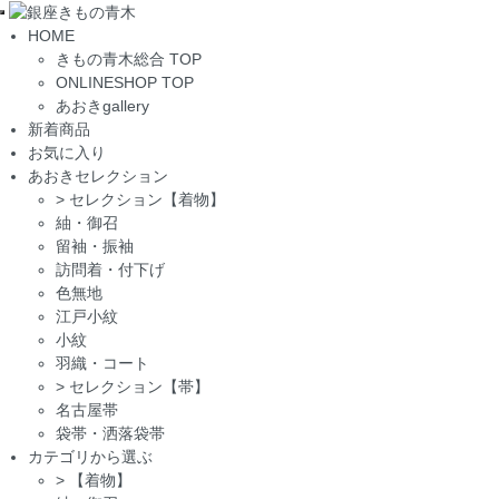
Toggle
HOME
navigation
きもの青木総合 TOP
ONLINESHOP TOP
あおきgallery
新着商品
お気に入り
あおきセレクション
>
セレクション【着物】
紬・御召
留袖・振袖
訪問着・付下げ
色無地
江戸小紋
小紋
羽織・コート
>
セレクション【帯】
名古屋帯
袋帯・洒落袋帯
カテゴリから選ぶ
>
【着物】