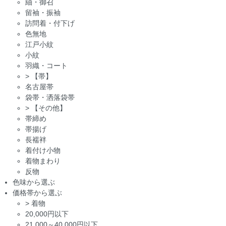
紬・御召
留袖・振袖
訪問着・付下げ
色無地
江戸小紋
小紋
羽織・コート
>
【帯】
名古屋帯
袋帯・洒落袋帯
>
【その他】
帯締め
帯揚げ
長襦袢
着付け小物
着物まわり
反物
色味から選ぶ
価格帯から選ぶ
>
着物
20,000円以下
21,000～40,000円以下