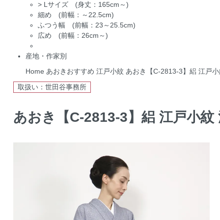
>
Lサイズ (身丈：165cm～)
細め (前幅：～22.5cm)
ふつう幅 (前幅：23～25.5cm)
広め (前幅：26cm～)
産地・作家別
Home
あおきおすすめ
江戸小紋
あおき【C-2813-3】絽 江戸
取扱い：世田谷事務所
あおき【C-2813-3】絽 江戸小紋