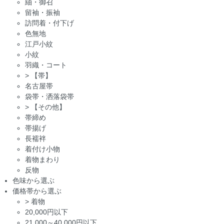
紬・御召
留袖・振袖
訪問着・付下げ
色無地
江戸小紋
小紋
羽織・コート
>
【帯】
名古屋帯
袋帯・洒落袋帯
>
【その他】
帯締め
帯揚げ
長襦袢
着付け小物
着物まわり
反物
色味から選ぶ
価格帯から選ぶ
>
着物
20,000円以下
21,000～40,000円以下