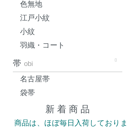
色無地
江戸小紋
小紋
羽織・コート
帯
obi
名古屋帯
袋帯
新 着 商 品
商品は、ほぼ毎日入荷しており