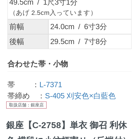
49.5
cm
/
1
尺
3
寸
1
分
（あげ 2.5cm入っています）
前幅
24.0
cm
/
6
寸
3
分
後幅
29.5
cm
/
7
寸
8
分
合わせた帯・小物
帯 ：
L-7371
帯締め ：
S-405 刈安色×白藍色
取扱店舗：銀座店
銀座【C-2758】単衣 御召 利休