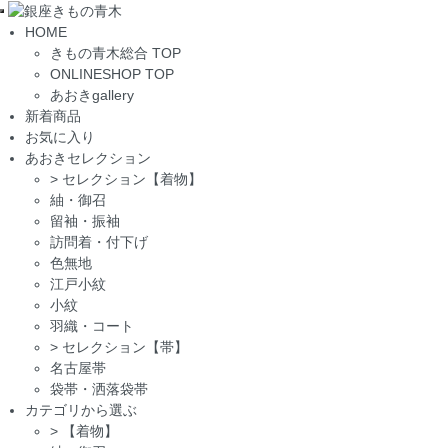
Toggle
HOME
navigation
きもの青木総合 TOP
ONLINESHOP TOP
あおきgallery
新着商品
お気に入り
あおきセレクション
>
セレクション【着物】
紬・御召
留袖・振袖
訪問着・付下げ
色無地
江戸小紋
小紋
羽織・コート
>
セレクション【帯】
名古屋帯
袋帯・洒落袋帯
カテゴリから選ぶ
>
【着物】