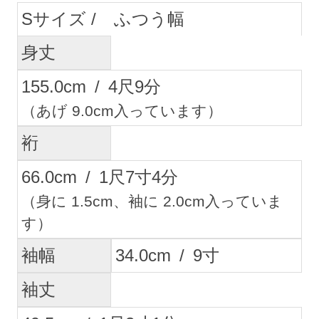
S
ふつう幅
身丈
155.0
cm
/
4
尺
9
分
（あげ 9.0cm入っています）
裄
66.0
cm
/
1
尺
7
寸
4
分
（身に 1.5cm、袖に 2.0cm入っていま
す）
袖幅
34.0
cm
/
9
寸
袖丈