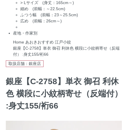
>
Lサイズ (身丈：165cm～)
細め (前幅：～22.5cm)
ふつう幅 (前幅：23～25.5cm)
広め (前幅：26cm～)
産地・作家別
Home
あおきおすすめ
江戸小紋
銀座【C-2758】単衣 御召 利休色 横段に小紋柄寄せ（反端
付） :身丈155/裄66
取扱店舗：銀座店
銀座【C-2758】単衣 御召 利休
色 横段に小紋柄寄せ（反端付）
:身丈155/裄66