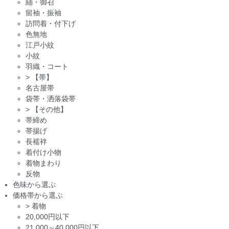
紬・御召
留袖・振袖
訪問着・付下げ
色無地
江戸小紋
小紋
羽織・コート
>
【帯】
名古屋帯
袋帯・洒落袋帯
>
【その他】
帯締め
帯揚げ
長襦袢
着付け小物
着物まわり
反物
色味から選ぶ
価格帯から選ぶ
>
着物
20,000円以下
21,000～40,000円以下