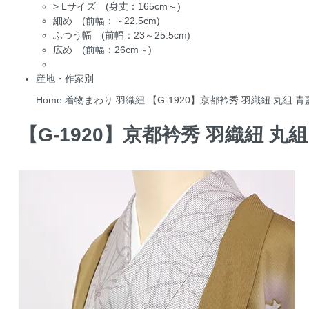
>
Lサイズ (身丈：165cm～)
細め (前幅：～22.5cm)
ふつう幅 (前幅：23～25.5cm)
広め (前幅：26cm～)
産地・作家別
Home
着物まわり
羽織紐
【G-1920】京都衿秀 羽織紐 丸組 
【G-1920】京都衿秀 羽織紐 丸