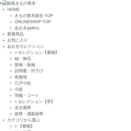
Toggle
HOME
navigation
きもの青木総合 TOP
ONLINESHOP TOP
あおきgallery
新着商品
お気に入り
あおきセレクション
>
セレクション【着物】
紬・御召
留袖・振袖
訪問着・付下げ
色無地
江戸小紋
小紋
羽織・コート
>
セレクション【帯】
名古屋帯
袋帯・洒落袋帯
カテゴリから選ぶ
>
【着物】