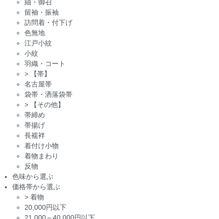
紬・御召
留袖・振袖
訪問着・付下げ
色無地
江戸小紋
小紋
羽織・コート
>
【帯】
名古屋帯
袋帯・洒落袋帯
>
【その他】
帯締め
帯揚げ
長襦袢
着付け小物
着物まわり
反物
色味から選ぶ
価格帯から選ぶ
>
着物
20,000円以下
21,000～40,000円以下