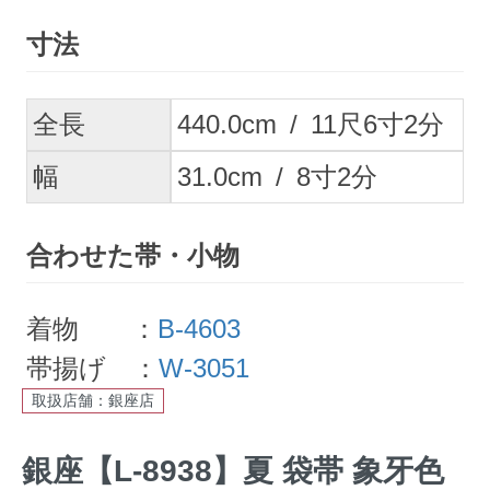
寸法
全長
440.0
cm
/
11
尺
6
寸
2
分
幅
31.0
cm
/
8
寸
2
分
合わせた帯・小物
着物 ：
B-4603
帯揚げ ：
W-3051
取扱店舗：銀座店
銀座【L-8938】夏 袋帯 象牙色