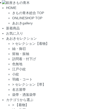
Toggle
HOME
navigation
きもの青木総合 TOP
ONLINESHOP TOP
あおきgallery
新着商品
お気に入り
あおきセレクション
>
セレクション【着物】
紬・御召
留袖・振袖
訪問着・付下げ
色無地
江戸小紋
小紋
羽織・コート
>
セレクション【帯】
名古屋帯
袋帯・洒落袋帯
カテゴリから選ぶ
>
【着物】