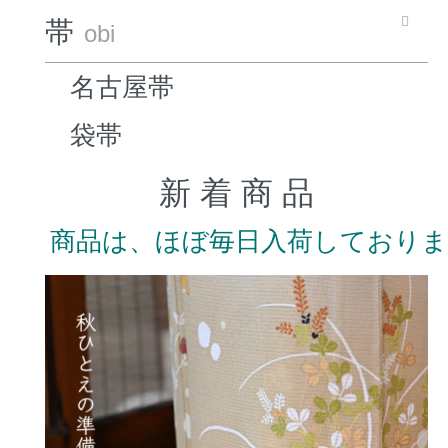
帯
obi
名古屋帯
袋帯
新 着 商 品
商品は、ほぼ毎日入荷しており