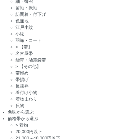
紬・御召
留袖・振袖
訪問着・付下げ
色無地
江戸小紋
小紋
羽織・コート
>
【帯】
名古屋帯
袋帯・洒落袋帯
>
【その他】
帯締め
帯揚げ
長襦袢
着付け小物
着物まわり
反物
色味から選ぶ
価格帯から選ぶ
>
着物
20,000円以下
21,000～40,000円以下