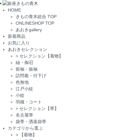
Toggle
HOME
navigation
きもの青木総合 TOP
ONLINESHOP TOP
あおきgallery
新着商品
お気に入り
あおきセレクション
>
セレクション【着物】
紬・御召
留袖・振袖
訪問着・付下げ
色無地
江戸小紋
小紋
羽織・コート
>
セレクション【帯】
名古屋帯
袋帯・洒落袋帯
カテゴリから選ぶ
>
【着物】