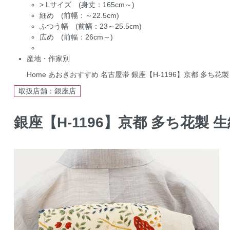
>
Lサイズ (身丈：165cm～)
細め (前幅：～22.5cm)
ふつう幅 (前幅：23～25.5cm)
広め (前幅：26cm～)
産地・作家別
Home
あおきおすすめ
名古屋帯
銀座【H-1196】京都 多ち花
取扱店舗：銀座店
銀座【H-1196】京都 多ち花製 