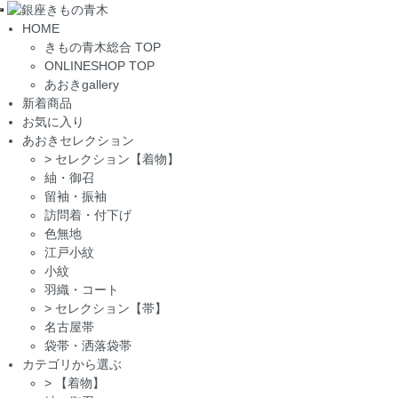
Toggle
HOME
navigation
きもの青木総合 TOP
ONLINESHOP TOP
あおきgallery
新着商品
お気に入り
あおきセレクション
>
セレクション【着物】
紬・御召
留袖・振袖
訪問着・付下げ
色無地
江戸小紋
小紋
羽織・コート
>
セレクション【帯】
名古屋帯
袋帯・洒落袋帯
カテゴリから選ぶ
>
【着物】