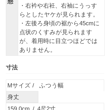
態
・右衿や右衽、右袖にうっす
らとしたヤケが見られます。
・左後ろ身頃の裾から45cmに
点状のくすみが見られます
が、着用時に目立つほどでは
ありません。
寸法
M
ふつう幅
身丈
159.0
cm
/
4
尺
2
寸