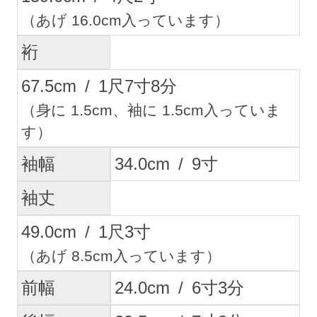
（あげ 16.0cm入っています）
裄
67.5
cm
/
1
尺
7
寸
8
分
（身に 1.5cm、袖に 1.5cm入っていま
す）
袖幅
34.0
cm
/
9
寸
袖丈
49.0
cm
/
1
尺
3
寸
（あげ 8.5cm入っています）
前幅
24.0
cm
/
6
寸
3
分