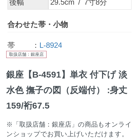
後幅
29.5
cm
/
7
寸
8
分
合わせた帯・小物
帯 ：
L-8924
取扱店舗：銀座店
銀座【B-4591】単衣 付下げ 淡
水色 撫子の図（反端付） :身丈
159/裄67.5
※「取扱店舗：銀座店」の商品もオンライ
ンショップでお買い上げいただけます。