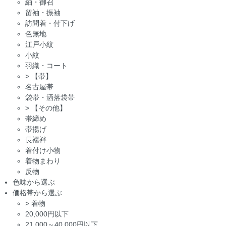
紬・御召
留袖・振袖
訪問着・付下げ
色無地
江戸小紋
小紋
羽織・コート
>
【帯】
名古屋帯
袋帯・洒落袋帯
>
【その他】
帯締め
帯揚げ
長襦袢
着付け小物
着物まわり
反物
色味から選ぶ
価格帯から選ぶ
>
着物
20,000円以下
21,000～40,000円以下