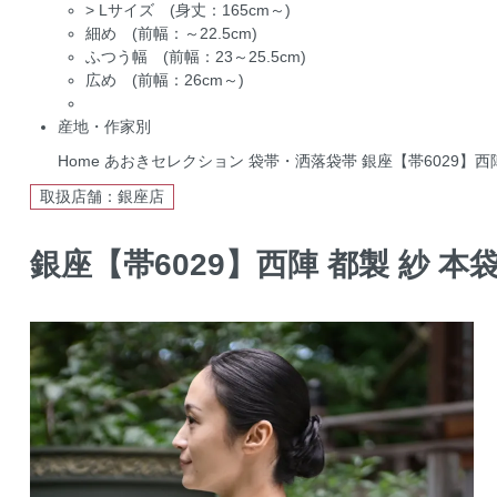
>
Lサイズ (身丈：165cm～)
細め (前幅：～22.5cm)
ふつう幅 (前幅：23～25.5cm)
広め (前幅：26cm～)
産地・作家別
Home
あおきセレクション
袋帯・洒落袋帯
銀座【帯6029】西
取扱店舗：銀座店
銀座【帯6029】西陣 都製 紗 