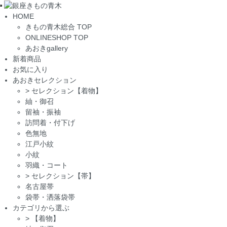
Toggle
HOME
navigation
きもの青木総合 TOP
ONLINESHOP TOP
あおきgallery
新着商品
お気に入り
あおきセレクション
>
セレクション【着物】
紬・御召
留袖・振袖
訪問着・付下げ
色無地
江戸小紋
小紋
羽織・コート
>
セレクション【帯】
名古屋帯
袋帯・洒落袋帯
カテゴリから選ぶ
>
【着物】