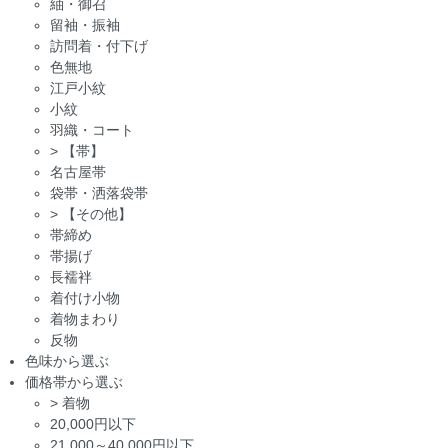
紬・御召
留袖・振袖
訪問着・付下げ
色無地
江戸小紋
小紋
羽織・コート
>
【帯】
名古屋帯
袋帯・洒落袋帯
>
【その他】
帯締め
帯揚げ
長襦袢
着付け小物
着物まわり
反物
色味から選ぶ
価格帯から選ぶ
>
着物
20,000円以下
21,000～40,000円以下