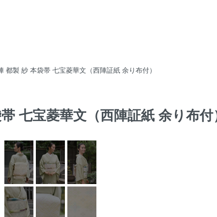
陣 都製 紗 本袋帯 七宝菱華文（西陣証紙 余り布付）
本袋帯 七宝菱華文（西陣証紙 余り布付