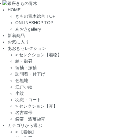
Toggle
HOME
navigation
きもの青木総合 TOP
ONLINESHOP TOP
あおきgallery
新着商品
お気に入り
あおきセレクション
>
セレクション【着物】
紬・御召
留袖・振袖
訪問着・付下げ
色無地
江戸小紋
小紋
羽織・コート
>
セレクション【帯】
名古屋帯
袋帯・洒落袋帯
カテゴリから選ぶ
>
【着物】