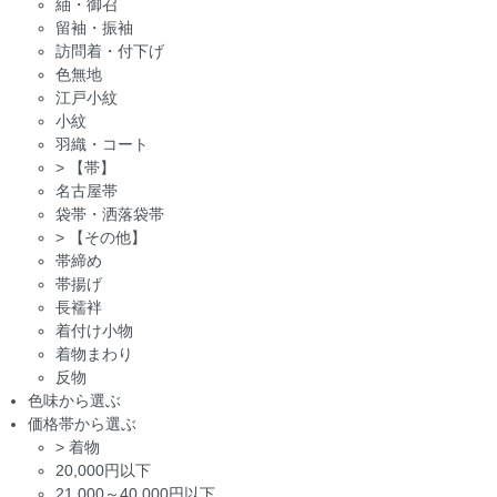
紬・御召
留袖・振袖
訪問着・付下げ
色無地
江戸小紋
小紋
羽織・コート
>
【帯】
名古屋帯
袋帯・洒落袋帯
>
【その他】
帯締め
帯揚げ
長襦袢
着付け小物
着物まわり
反物
色味から選ぶ
価格帯から選ぶ
>
着物
20,000円以下
21,000～40,000円以下