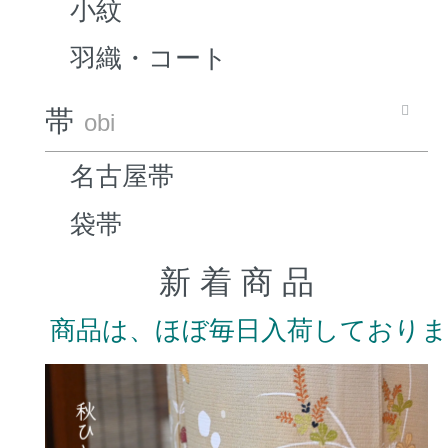
小紋
羽織・コート
帯
obi
名古屋帯
袋帯
新 着 商 品
商品は、ほぼ毎日入荷しており