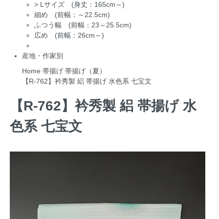
>
Lサイズ (身丈：165cm～)
細め (前幅：～22.5cm)
ふつう幅 (前幅：23～25.5cm)
広め (前幅：26cm～)
産地・作家別
Home
帯揚げ
帯揚げ（夏）
【R-762】衿秀製 絽 帯揚げ 水色系 七宝文
【R-762】衿秀製 絽 帯揚げ 水
色系 七宝文