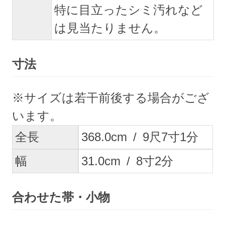
特に目立ったシミ汚れなど
は見当たりません。
寸法
※サイズは若干前後する場合がござ
います。
全長
368.0
cm
/
9
尺
7
寸
1
分
幅
31.0
cm
/
8
寸
2
分
合わせた帯・小物