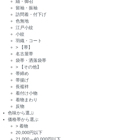
紬・御召
留袖・振袖
訪問着・付下げ
色無地
江戸小紋
小紋
羽織・コート
>
【帯】
名古屋帯
袋帯・洒落袋帯
>
【その他】
帯締め
帯揚げ
長襦袢
着付け小物
着物まわり
反物
色味から選ぶ
価格帯から選ぶ
>
着物
20,000円以下
21,000～40,000円以下