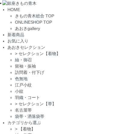
Toggle
HOME
navigation
きもの青木総合 TOP
ONLINESHOP TOP
あおきgallery
新着商品
お気に入り
あおきセレクション
>
セレクション【着物】
紬・御召
留袖・振袖
訪問着・付下げ
色無地
江戸小紋
小紋
羽織・コート
>
セレクション【帯】
名古屋帯
袋帯・洒落袋帯
カテゴリから選ぶ
>
【着物】