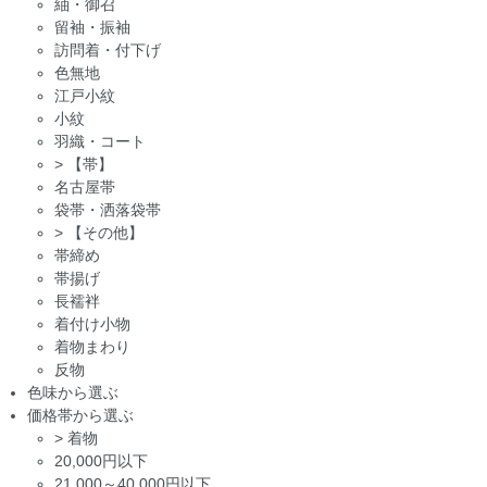
紬・御召
留袖・振袖
訪問着・付下げ
色無地
江戸小紋
小紋
羽織・コート
>
【帯】
名古屋帯
袋帯・洒落袋帯
>
【その他】
帯締め
帯揚げ
長襦袢
着付け小物
着物まわり
反物
色味から選ぶ
価格帯から選ぶ
>
着物
20,000円以下
21,000～40,000円以下