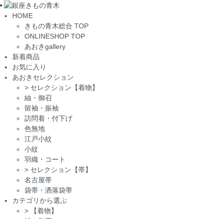
Toggle
HOME
navigation
きもの青木総合 TOP
ONLINESHOP TOP
あおきgallery
新着商品
お気に入り
あおきセレクション
>
セレクション【着物】
紬・御召
留袖・振袖
訪問着・付下げ
色無地
江戸小紋
小紋
羽織・コート
>
セレクション【帯】
名古屋帯
袋帯・洒落袋帯
カテゴリから選ぶ
>
【着物】