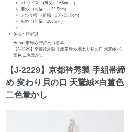
>
Lサイズ (身丈：165cm～)
細め (前幅：～22.5cm)
ふつう幅 (前幅：23～25.5cm)
広め (前幅：26cm～)
産地・作家別
Home
帯締め
帯締め（通年）
【J-2229】京都衿秀製 手組帯締め 変わり貝の口 天鵞絨×白
菫色 二色暈かし
【J-2229】京都衿秀製 手組帯締
め 変わり貝の口 天鵞絨×白菫色
二色暈かし