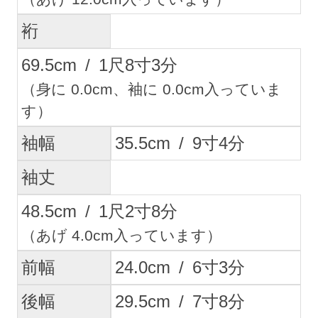
裄
69.5
cm
/
1
尺
8
寸
3
分
（身に 0.0cm、袖に 0.0cm入っていま
す）
袖幅
35.5
cm
/
9
寸
4
分
袖丈
48.5
cm
/
1
尺
2
寸
8
分
（あげ 4.0cm入っています）
前幅
24.0
cm
/
6
寸
3
分
後幅
29.5
cm
/
7
寸
8
分