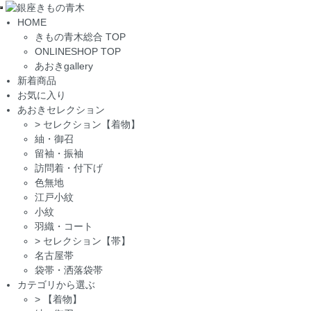
Toggle
HOME
navigation
きもの青木総合 TOP
ONLINESHOP TOP
あおきgallery
新着商品
お気に入り
あおきセレクション
>
セレクション【着物】
紬・御召
留袖・振袖
訪問着・付下げ
色無地
江戸小紋
小紋
羽織・コート
>
セレクション【帯】
名古屋帯
袋帯・洒落袋帯
カテゴリから選ぶ
>
【着物】