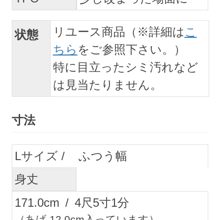
リユース商品（※詳細は
こ
状態
ちら
をご参照下さい。）
特に目立ったシミ汚れなど
は見当たりません。
寸法
L
ふつう幅
身丈
171.0
cm
/
4
尺
5
寸
1
分
（あげ 12.0cm入っています）