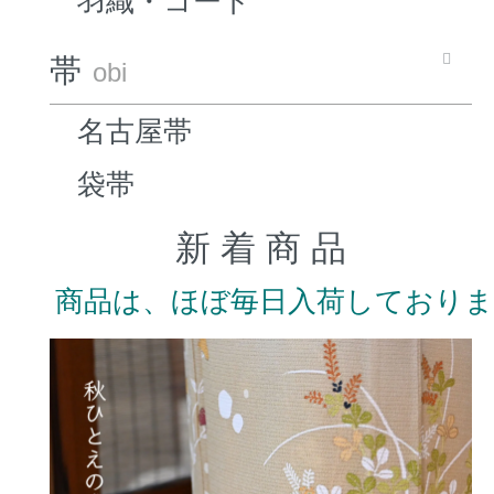
羽織・コート
帯
obi
名古屋帯
袋帯
新 着 商 品
商品は、ほぼ毎日入荷しており