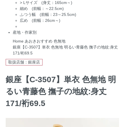
>
Lサイズ (身丈：165cm～)
細め (前幅：～22.5cm)
ふつう幅 (前幅：23～25.5cm)
広め (前幅：26cm～)
産地・作家別
Home
あおきおすすめ
色無地
銀座【C-3507】単衣 色無地 明るい青藤色 撫子の地紋:身丈
171/裄69.5
取扱店舗：銀座店
銀座【C-3507】単衣 色無地 明
るい青藤色 撫子の地紋:身丈
171/裄69.5