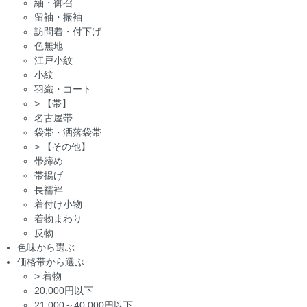
紬・御召
留袖・振袖
訪問着・付下げ
色無地
江戸小紋
小紋
羽織・コート
>
【帯】
名古屋帯
袋帯・洒落袋帯
>
【その他】
帯締め
帯揚げ
長襦袢
着付け小物
着物まわり
反物
色味から選ぶ
価格帯から選ぶ
>
着物
20,000円以下
21,000～40,000円以下