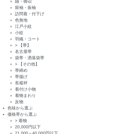
紬・御召
留袖・振袖
訪問着・付下げ
色無地
江戸小紋
小紋
羽織・コート
>
【帯】
名古屋帯
袋帯・洒落袋帯
>
【その他】
帯締め
帯揚げ
長襦袢
着付け小物
着物まわり
反物
色味から選ぶ
価格帯から選ぶ
>
着物
20,000円以下
21,000～40,000円以下