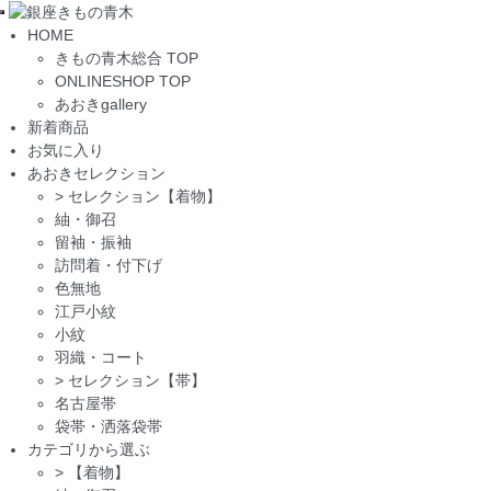
Toggle
HOME
navigation
きもの青木総合 TOP
ONLINESHOP TOP
あおきgallery
新着商品
お気に入り
あおきセレクション
>
セレクション【着物】
紬・御召
留袖・振袖
訪問着・付下げ
色無地
江戸小紋
小紋
羽織・コート
>
セレクション【帯】
名古屋帯
袋帯・洒落袋帯
カテゴリから選ぶ
>
【着物】