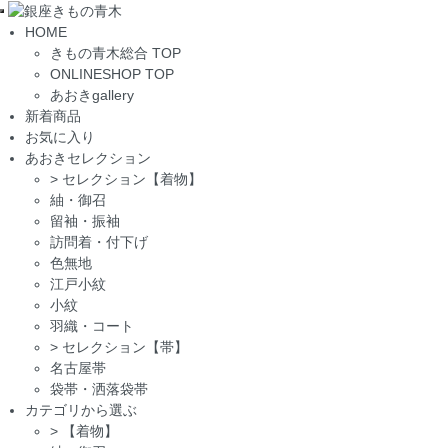
Toggle
HOME
navigation
きもの青木総合 TOP
ONLINESHOP TOP
あおきgallery
新着商品
お気に入り
あおきセレクション
>
セレクション【着物】
紬・御召
留袖・振袖
訪問着・付下げ
色無地
江戸小紋
小紋
羽織・コート
>
セレクション【帯】
名古屋帯
袋帯・洒落袋帯
カテゴリから選ぶ
>
【着物】