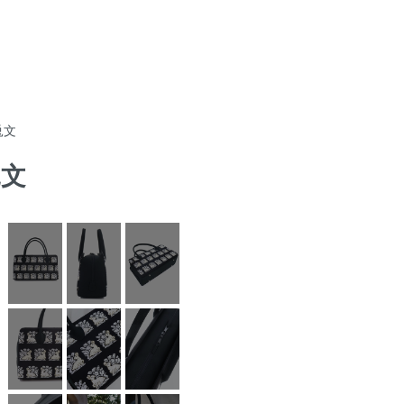
兎文
兎文