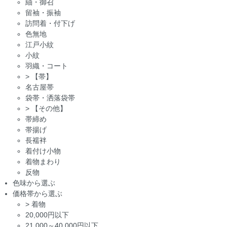
紬・御召
留袖・振袖
訪問着・付下げ
色無地
江戸小紋
小紋
羽織・コート
>
【帯】
名古屋帯
袋帯・洒落袋帯
>
【その他】
帯締め
帯揚げ
長襦袢
着付け小物
着物まわり
反物
色味から選ぶ
価格帯から選ぶ
>
着物
20,000円以下
21,000～40,000円以下