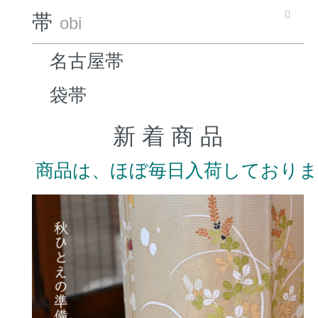
帯
obi
名古屋帯
袋帯
新 着 商 品
商品は、ほぼ毎日入荷しており