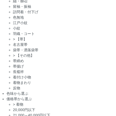
紬・御召
留袖・振袖
訪問着・付下げ
色無地
江戸小紋
小紋
羽織・コート
>
【帯】
名古屋帯
袋帯・洒落袋帯
>
【その他】
帯締め
帯揚げ
長襦袢
着付け小物
着物まわり
反物
色味から選ぶ
価格帯から選ぶ
>
着物
20,000円以下
21,000～40,000円以下