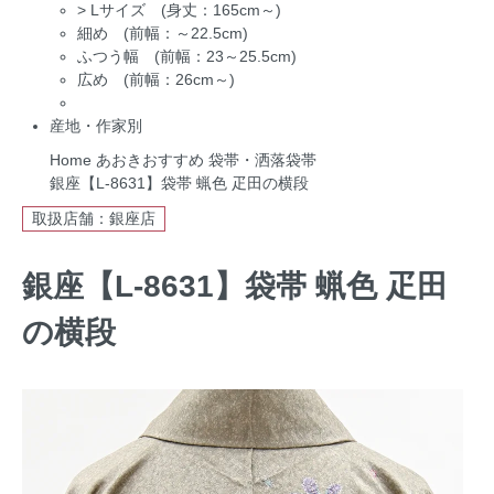
>
Lサイズ (身丈：165cm～)
細め (前幅：～22.5cm)
ふつう幅 (前幅：23～25.5cm)
広め (前幅：26cm～)
産地・作家別
Home
あおきおすすめ
袋帯・洒落袋帯
銀座【L-8631】袋帯 蝋色 疋田の横段
取扱店舗：銀座店
銀座【L-8631】袋帯 蝋色 疋田
の横段