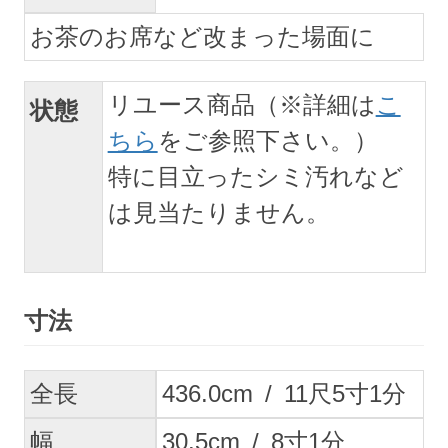
お茶のお席など改まった場面に
リユース商品（※詳細は
こ
状態
ちら
をご参照下さい。）
特に目立ったシミ汚れなど
は見当たりません。
寸法
全長
436.0
cm
/
11
尺
5
寸
1
分
幅
30.5
cm
/
8
寸
1
分