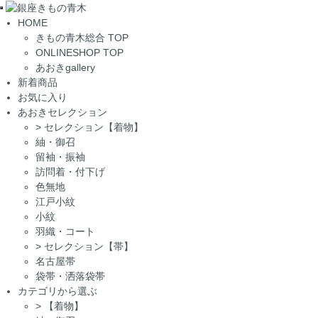
Toggle
HOME
navigation
きもの青木総合 TOP
ONLINESHOP TOP
あおきgallery
新着商品
お気に入り
あおきセレクション
>
セレクション【着物】
紬・御召
留袖・振袖
訪問着・付下げ
色無地
江戸小紋
小紋
羽織・コート
>
セレクション【帯】
名古屋帯
袋帯・洒落袋帯
カテゴリから選ぶ
>
【着物】