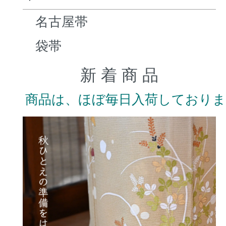
名古屋帯
袋帯
新 着 商 品
商品は、ほぼ毎日入荷しており