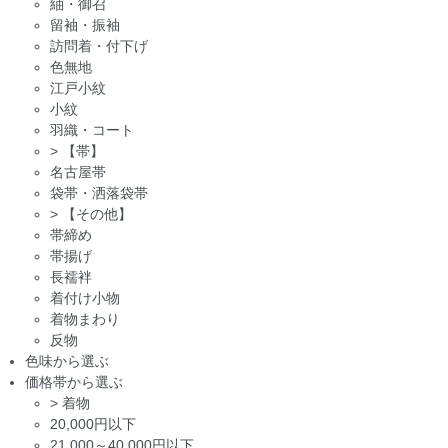
紬・御召
留袖・振袖
訪問着・付下げ
色無地
江戸小紋
小紋
羽織・コート
>
【帯】
名古屋帯
袋帯・洒落袋帯
>
【その他】
帯締め
帯揚げ
長襦袢
着付け小物
着物まわり
反物
色味から選ぶ
価格帯から選ぶ
>
着物
20,000円以下
21,000～40,000円以下