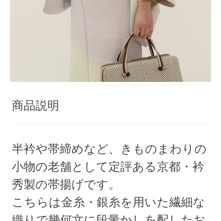
商品説明
半衿や帯締めなど、きものまわりの
小物の老舗として定評ある京都・衿
秀製の帯揚げです。
こちらは金糸・銀糸を用いた繊細な
織りで幾何文に段暈かしを配したお