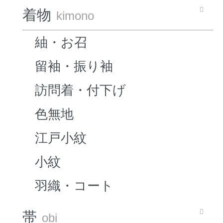
着物
kimono
紬・お召
留袖・振り袖
訪問着・付下げ
色無地
江戸小紋
小紋
羽織・コート
帯
obi