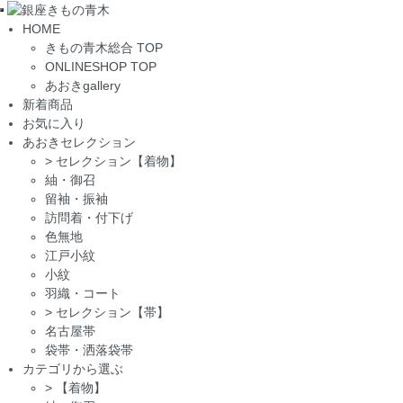
Toggle
HOME
navigation
きもの青木総合 TOP
ONLINESHOP TOP
あおきgallery
新着商品
お気に入り
あおきセレクション
>
セレクション【着物】
紬・御召
留袖・振袖
訪問着・付下げ
色無地
江戸小紋
小紋
羽織・コート
>
セレクション【帯】
名古屋帯
袋帯・洒落袋帯
カテゴリから選ぶ
>
【着物】