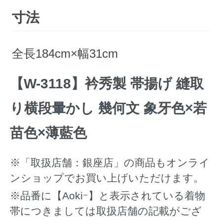
寸法
全長184cm×幅31cm
【W-3118】衿秀製 帯揚げ 縫取
り横段暈かし 幾何文 象牙色×若
苗色×薄藍色
※「取扱店舗：銀座店」の商品もオンライ
ンショップでお買い上げいただけます。
※品番に【Aokiｰ】と表示されている着物
帯につきましては取扱店舗の記載がござ