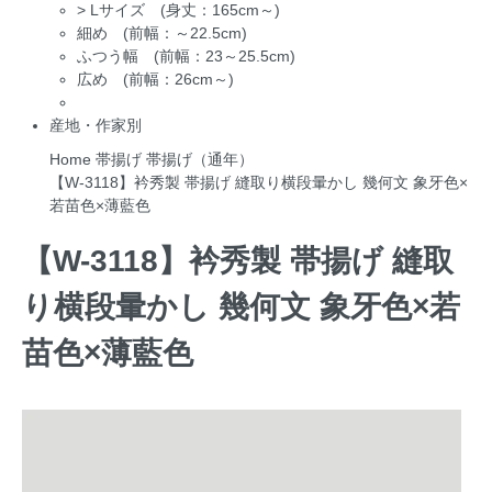
>
Lサイズ (身丈：165cm～)
細め (前幅：～22.5cm)
ふつう幅 (前幅：23～25.5cm)
広め (前幅：26cm～)
産地・作家別
Home
帯揚げ
帯揚げ（通年）
【W-3118】衿秀製 帯揚げ 縫取り横段暈かし 幾何文 象牙色×
若苗色×薄藍色
【W-3118】衿秀製 帯揚げ 縫取
り横段暈かし 幾何文 象牙色×若
苗色×薄藍色