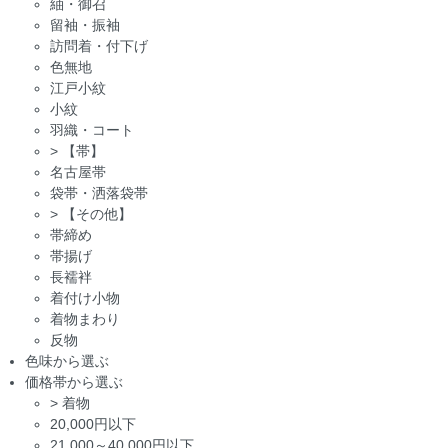
紬・御召
留袖・振袖
訪問着・付下げ
色無地
江戸小紋
小紋
羽織・コート
>
【帯】
名古屋帯
袋帯・洒落袋帯
>
【その他】
帯締め
帯揚げ
長襦袢
着付け小物
着物まわり
反物
色味から選ぶ
価格帯から選ぶ
>
着物
20,000円以下
21,000～40,000円以下