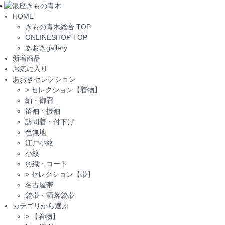
Toggle
HOME
navigation
きもの青木総合 TOP
ONLINESHOP TOP
あおきgallery
新着商品
お気に入り
あおきセレクション
>
セレクション【着物】
紬・御召
留袖・振袖
訪問着・付下げ
色無地
江戸小紋
小紋
羽織・コート
>
セレクション【帯】
名古屋帯
袋帯・洒落袋帯
カテゴリから選ぶ
>
【着物】