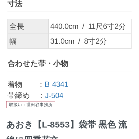
寸法
全長
440.0
cm
/
11
尺
6
寸
2
分
幅
31.0
cm
/
8
寸
2
分
合わせた帯・小物
着物 ：
B-4341
帯締め ：
J-504
取扱い：世田谷事務所
あおき【L-8553】袋帯 黒色 流