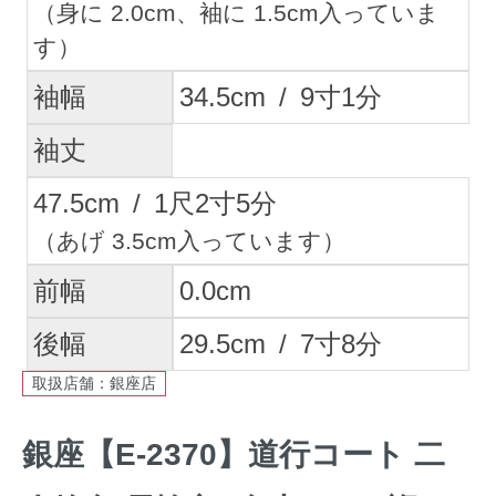
（身に 2.0cm、袖に 1.5cm入っていま
す）
袖幅
34.5
cm
/
9
寸
1
分
袖丈
47.5
cm
/
1
尺
2
寸
5
分
（あげ 3.5cm入っています）
前幅
0.0
cm
後幅
29.5
cm
/
7
寸
8
分
取扱店舗：銀座店
銀座【E-2370】道行コート 二