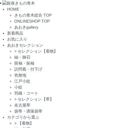
Toggle
HOME
navigation
きもの青木総合 TOP
ONLINESHOP TOP
あおきgallery
新着商品
お気に入り
あおきセレクション
>
セレクション【着物】
紬・御召
留袖・振袖
訪問着・付下げ
色無地
江戸小紋
小紋
羽織・コート
>
セレクション【帯】
名古屋帯
袋帯・洒落袋帯
カテゴリから選ぶ
>
【着物】