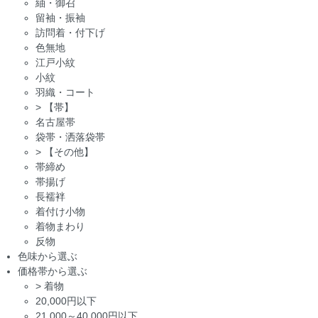
紬・御召
留袖・振袖
訪問着・付下げ
色無地
江戸小紋
小紋
羽織・コート
>
【帯】
名古屋帯
袋帯・洒落袋帯
>
【その他】
帯締め
帯揚げ
長襦袢
着付け小物
着物まわり
反物
色味から選ぶ
価格帯から選ぶ
>
着物
20,000円以下
21,000～40,000円以下