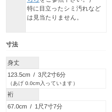
特に目立ったシミ汚れなど
は見当たりません。
寸法
身丈
123.5
cm
/
3
尺
2
寸
6
分
（あげ 0.0cm入っています）
裄
67.0
cm
/
1
尺
7
寸
7
分