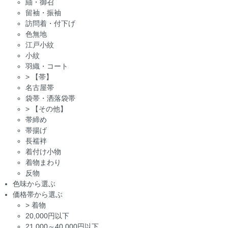
紬・御召
留袖・振袖
訪問着・付下げ
色無地
江戸小紋
小紋
羽織・コート
>
【帯】
名古屋帯
袋帯・洒落袋帯
>
【その他】
帯締め
帯揚げ
長襦袢
着付け小物
着物まわり
反物
色味から選ぶ
価格帯から選ぶ
>
着物
20,000円以下
21,000～40,000円以下