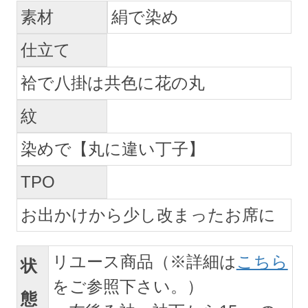
素材
絹で染め
仕立て
袷で八掛は共色に花の丸
紋
染めで【丸に違い丁子】
TPO
お出かけから少し改まったお席に
リユース商品（※詳細は
こちら
状
をご参照下さい。）
態