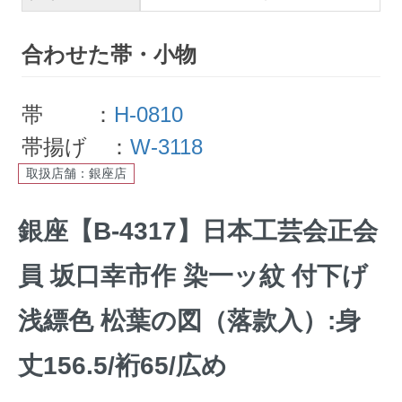
合わせた帯・小物
帯 ：
H-0810
帯揚げ ：
W-3118
取扱店舗：銀座店
銀座【B-4317】日本工芸会正会
員 坂口幸市作 染一ッ紋 付下げ
浅縹色 松葉の図（落款入）:身
丈156.5/裄65/広め