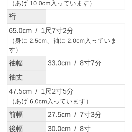
（あげ 10.0cm入っています）
裄
65.0
cm
/
1
尺
7
寸
2
分
（身に 2.5cm、袖に 2.0cm入っていま
す）
袖幅
33.0
cm
/
8
寸
7
分
袖丈
47.5
cm
/
1
尺
2
寸
5
分
（あげ 6.0cm入っています）
前幅
27.5
cm
/
7
寸
3
分
後幅
30.0
cm
/
8
寸