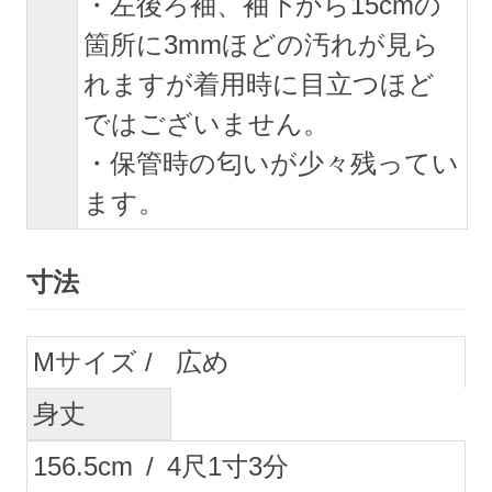
・左後ろ袖、袖下から15cmの
箇所に3mmほどの汚れが見ら
れますが着用時に目立つほど
ではございません。
・保管時の匂いが少々残ってい
ます。
寸法
M
広め
身丈
156.5
cm
/
4
尺
1
寸
3
分