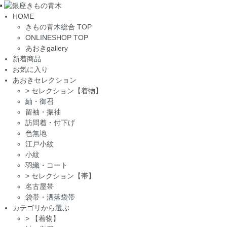
Toggle
HOME
navigation
きもの青木総合 TOP
ONLINESHOP TOP
あおきgallery
新着商品
お気に入り
あおきセレクション
>
セレクション【着物】
紬・御召
留袖・振袖
訪問着・付下げ
色無地
江戸小紋
小紋
羽織・コート
>
セレクション【帯】
名古屋帯
袋帯・洒落袋帯
カテゴリから選ぶ
>
【着物】