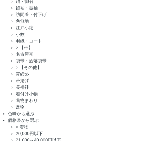
紬・御召
留袖・振袖
訪問着・付下げ
色無地
江戸小紋
小紋
羽織・コート
>
【帯】
名古屋帯
袋帯・洒落袋帯
>
【その他】
帯締め
帯揚げ
長襦袢
着付け小物
着物まわり
反物
色味から選ぶ
価格帯から選ぶ
>
着物
20,000円以下
21,000～40,000円以下