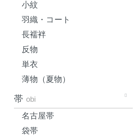
小紋
羽織・コート
長襦袢
反物
単衣
薄物（夏物）
帯
obi
名古屋帯
袋帯