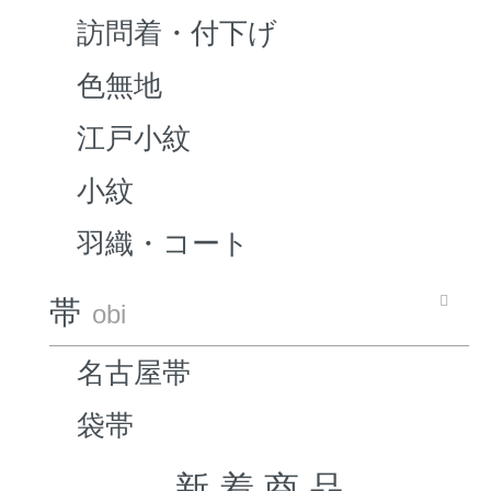
訪問着・付下げ
色無地
江戸小紋
小紋
羽織・コート
帯
obi
名古屋帯
袋帯
新 着 商 品