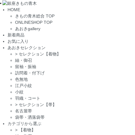
Toggle
HOME
navigation
きもの青木総合 TOP
ONLINESHOP TOP
あおきgallery
新着商品
お気に入り
あおきセレクション
>
セレクション【着物】
紬・御召
留袖・振袖
訪問着・付下げ
色無地
江戸小紋
小紋
羽織・コート
>
セレクション【帯】
名古屋帯
袋帯・洒落袋帯
カテゴリから選ぶ
>
【着物】