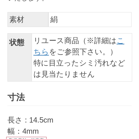
素材
絹
リユース商品（※詳細は
こ
状態
ちら
をご参照下さい。）
特に目立ったシミ汚れなど
は見当たりません
寸法
長さ : 14.5cm
幅：4mm