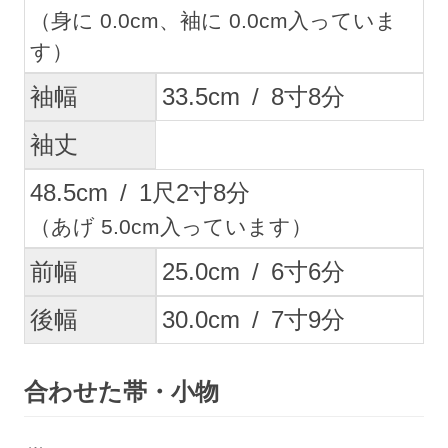
（身に 0.0cm、袖に 0.0cm入っていま
す）
袖幅
33.5
cm
/
8
寸
8
分
袖丈
48.5
cm
/
1
尺
2
寸
8
分
（あげ 5.0cm入っています）
前幅
25.0
cm
/
6
寸
6
分
後幅
30.0
cm
/
7
寸
9
分
合わせた帯・小物