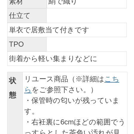
素材
絹で織り
仕立て
単衣で居敷当て付きです
TPO
街着から軽い集まりなどに
リユース商品（※詳細は
こち
状
ら
をご参照下さい。）
態
・保管時の匂いが残っていま
す。
・右衽裏に6cmほどの範囲でう
っすらとした茶色い汚れが見