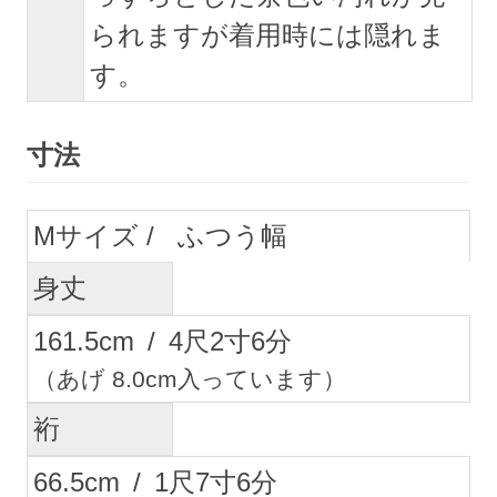
られますが着用時には隠れま
す。
寸法
M
ふつう幅
身丈
161.5
cm
/
4
尺
2
寸
6
分
（あげ 8.0cm入っています）
裄
66.5
cm
/
1
尺
7
寸
6
分