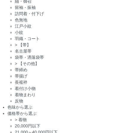
紬・御召
留袖・振袖
訪問着・付下げ
色無地
江戸小紋
小紋
羽織・コート
>
【帯】
名古屋帯
袋帯・洒落袋帯
>
【その他】
帯締め
帯揚げ
長襦袢
着付け小物
着物まわり
反物
色味から選ぶ
価格帯から選ぶ
>
着物
20,000円以下
21,000～40,000円以下