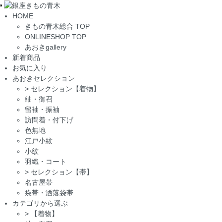
Toggle
HOME
navigation
きもの青木総合 TOP
ONLINESHOP TOP
あおきgallery
新着商品
お気に入り
あおきセレクション
>
セレクション【着物】
紬・御召
留袖・振袖
訪問着・付下げ
色無地
江戸小紋
小紋
羽織・コート
>
セレクション【帯】
名古屋帯
袋帯・洒落袋帯
カテゴリから選ぶ
>
【着物】