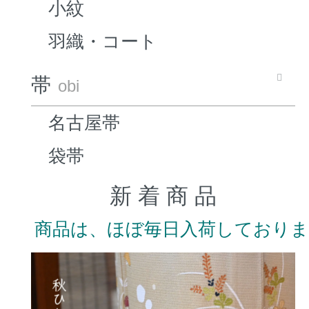
小紋
羽織・コート
帯
obi
名古屋帯
袋帯
新 着 商 品
商品は、ほぼ毎日入荷しており