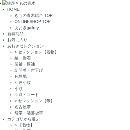
Toggle
HOME
navigation
きもの青木総合 TOP
ONLINESHOP TOP
あおきgallery
新着商品
お気に入り
あおきセレクション
>
セレクション【着物】
紬・御召
留袖・振袖
訪問着・付下げ
色無地
江戸小紋
小紋
羽織・コート
>
セレクション【帯】
名古屋帯
袋帯・洒落袋帯
カテゴリから選ぶ
>
【着物】