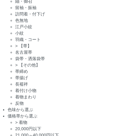
紬・御召
留袖・振袖
訪問着・付下げ
色無地
江戸小紋
小紋
羽織・コート
>
【帯】
名古屋帯
袋帯・洒落袋帯
>
【その他】
帯締め
帯揚げ
長襦袢
着付け小物
着物まわり
反物
色味から選ぶ
価格帯から選ぶ
>
着物
20,000円以下
21,000～40,000円以下