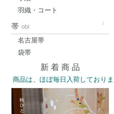
羽織・コート
帯
obi
名古屋帯
袋帯
新 着 商 品
商品は、ほぼ毎日入荷しており