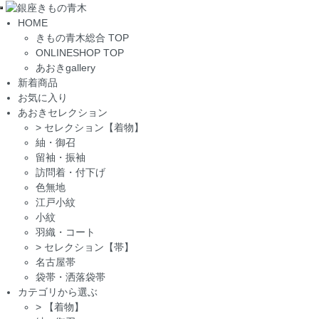
Toggle
HOME
navigation
きもの青木総合 TOP
ONLINESHOP TOP
あおきgallery
新着商品
お気に入り
あおきセレクション
>
セレクション【着物】
紬・御召
留袖・振袖
訪問着・付下げ
色無地
江戸小紋
小紋
羽織・コート
>
セレクション【帯】
名古屋帯
袋帯・洒落袋帯
カテゴリから選ぶ
>
【着物】