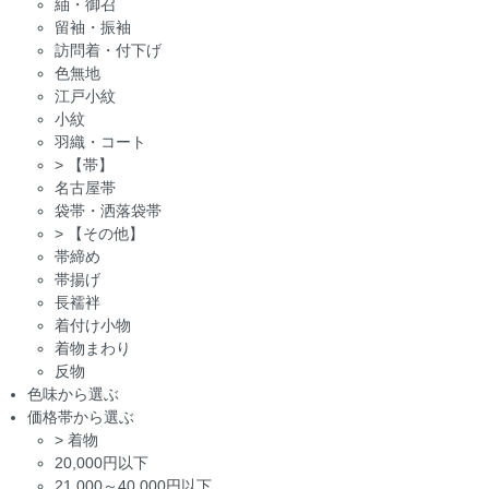
紬・御召
留袖・振袖
訪問着・付下げ
色無地
江戸小紋
小紋
羽織・コート
>
【帯】
名古屋帯
袋帯・洒落袋帯
>
【その他】
帯締め
帯揚げ
長襦袢
着付け小物
着物まわり
反物
色味から選ぶ
価格帯から選ぶ
>
着物
20,000円以下
21,000～40,000円以下