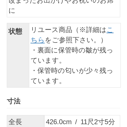
改まったお出かけやお祝いのお席
に
リユース商品（※詳細は
こ
状態
ちら
をご参照下さい。）
・裏面に保管時の皺が残っ
ています。
・保管時の匂いが少々残っ
ています。
寸法
全長
426.0
cm
/
11
尺
2
寸
5
分