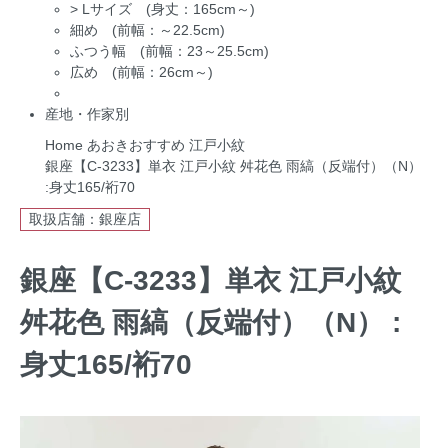
>
Lサイズ (身丈：165cm～)
細め (前幅：～22.5cm)
ふつう幅 (前幅：23～25.5cm)
広め (前幅：26cm～)
産地・作家別
Home
あおきおすすめ
江戸小紋
銀座【C-3233】単衣 江戸小紋 舛花色 雨縞（反端付）（N）
:身丈165/裄70
取扱店舗：銀座店
銀座【C-3233】単衣 江戸小紋
舛花色 雨縞（反端付）（N） :
身丈165/裄70