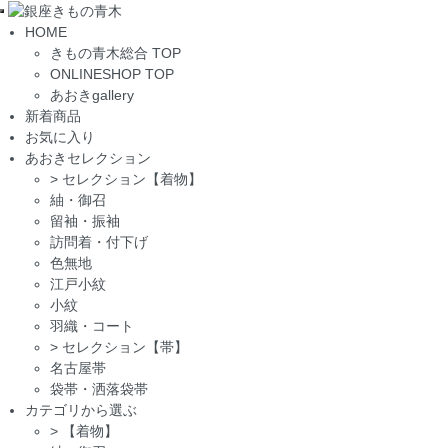
Toggle
HOME
navigation
きもの青木総合 TOP
ONLINESHOP TOP
あおきgallery
新着商品
お気に入り
あおきセレクション
>
セレクション【着物】
紬・御召
留袖・振袖
訪問着・付下げ
色無地
江戸小紋
小紋
羽織・コート
>
セレクション【帯】
名古屋帯
袋帯・洒落袋帯
カテゴリから選ぶ
>
【着物】