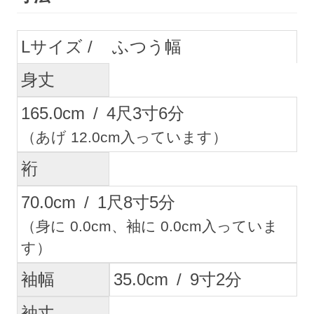
L
ふつう幅
身丈
165.0
cm
/
4
尺
3
寸
6
分
（あげ 12.0cm入っています）
裄
70.0
cm
/
1
尺
8
寸
5
分
（身に 0.0cm、袖に 0.0cm入っていま
す）
袖幅
35.0
cm
/
9
寸
2
分
袖丈