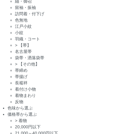
紬・御召
留袖・振袖
訪問着・付下げ
色無地
江戸小紋
小紋
羽織・コート
>
【帯】
名古屋帯
袋帯・洒落袋帯
>
【その他】
帯締め
帯揚げ
長襦袢
着付け小物
着物まわり
反物
色味から選ぶ
価格帯から選ぶ
>
着物
20,000円以下
21,000～40,000円以下