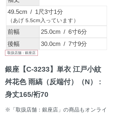
49.5
cm
/
1
尺
3
寸
1
分
（あげ 5.5cm入っています）
前幅
25.0
cm
/
6
寸
6
分
後幅
30.0
cm
/
7
寸
9
分
取扱店舗：銀座店
銀座【C-3233】単衣 江戸小紋
舛花色 雨縞（反端付）（N） :
身丈165/裄70
※「取扱店舗：銀座店」の商品もオンライ