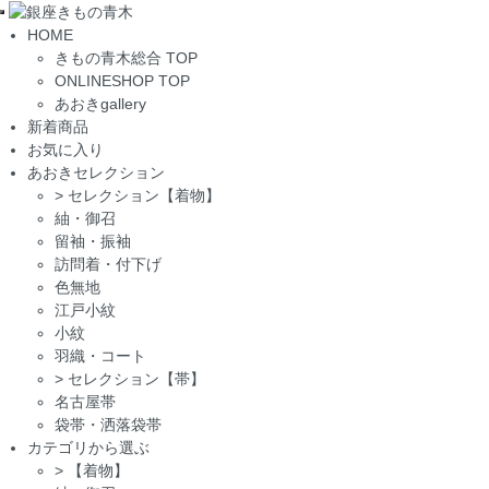
Toggle
HOME
navigation
きもの青木総合 TOP
ONLINESHOP TOP
あおきgallery
新着商品
お気に入り
あおきセレクション
>
セレクション【着物】
紬・御召
留袖・振袖
訪問着・付下げ
色無地
江戸小紋
小紋
羽織・コート
>
セレクション【帯】
名古屋帯
袋帯・洒落袋帯
カテゴリから選ぶ
>
【着物】