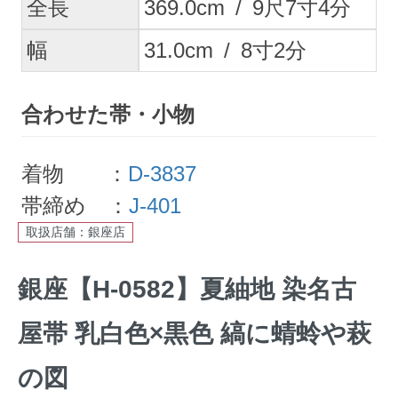
全長
369.0
cm
/
9
尺
7
寸
4
分
幅
31.0
cm
/
8
寸
2
分
合わせた帯・小物
着物 ：
D-3837
帯締め ：
J-401
取扱店舗：銀座店
銀座【H-0582】夏紬地 染名古
屋帯 乳白色×黒色 縞に蜻蛉や萩
の図