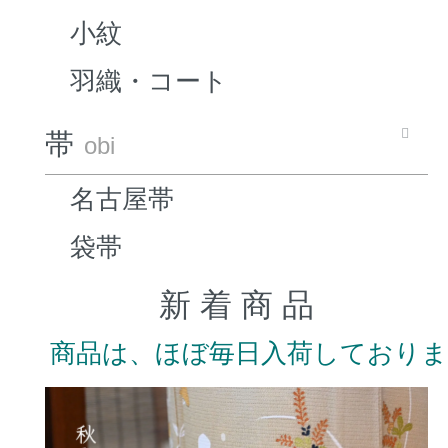
小紋
羽織・コート
帯
obi
名古屋帯
袋帯
新 着 商 品
商品は、ほぼ毎日入荷しており