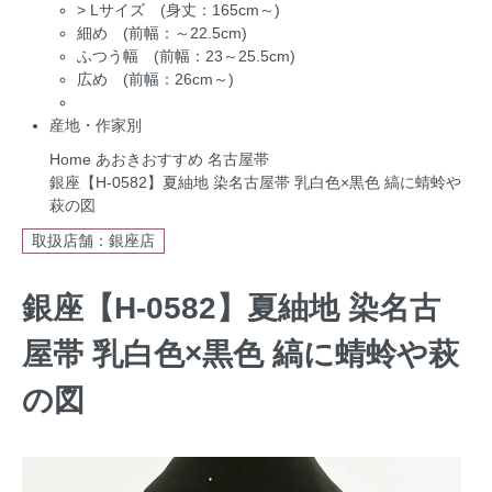
>
Lサイズ (身丈：165cm～)
細め (前幅：～22.5cm)
ふつう幅 (前幅：23～25.5cm)
広め (前幅：26cm～)
産地・作家別
Home
あおきおすすめ
名古屋帯
銀座【H-0582】夏紬地 染名古屋帯 乳白色×黒色 縞に蜻蛉や
萩の図
取扱店舗：銀座店
銀座【H-0582】夏紬地 染名古
屋帯 乳白色×黒色 縞に蜻蛉や萩
の図