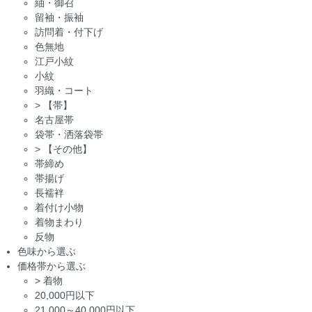
紬・御召
留袖・振袖
訪問着・付下げ
色無地
江戸小紋
小紋
羽織・コート
>
【帯】
名古屋帯
袋帯・洒落袋帯
>
【その他】
帯締め
帯揚げ
長襦袢
着付け小物
着物まわり
反物
色味から選ぶ
価格帯から選ぶ
>
着物
20,000円以下
21,000～40,000円以下