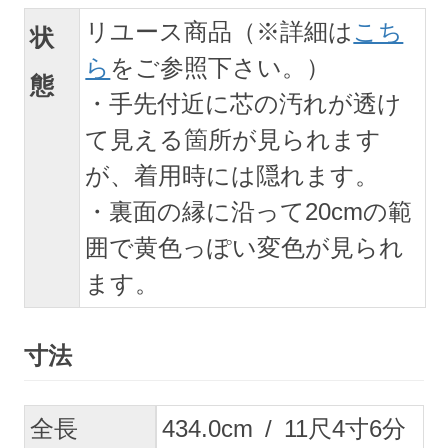
リユース商品（※詳細は
こち
状
ら
をご参照下さい。）
態
・手先付近に芯の汚れが透け
て見える箇所が見られます
が、着用時には隠れます。
・裏面の縁に沿って20cmの範
囲で黄色っぽい変色が見られ
ます。
寸法
全長
434.0
cm
/
11
尺
4
寸
6
分