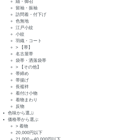
紬・御召
留袖・振袖
訪問着・付下げ
色無地
江戸小紋
小紋
羽織・コート
>
【帯】
名古屋帯
袋帯・洒落袋帯
>
【その他】
帯締め
帯揚げ
長襦袢
着付け小物
着物まわり
反物
色味から選ぶ
価格帯から選ぶ
>
着物
20,000円以下
21,000～40,000円以下