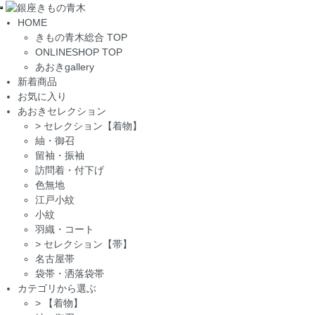
Toggle
HOME
navigation
きもの青木総合 TOP
ONLINESHOP TOP
あおきgallery
新着商品
お気に入り
あおきセレクション
>
セレクション【着物】
紬・御召
留袖・振袖
訪問着・付下げ
色無地
江戸小紋
小紋
羽織・コート
>
セレクション【帯】
名古屋帯
袋帯・洒落袋帯
カテゴリから選ぶ
>
【着物】