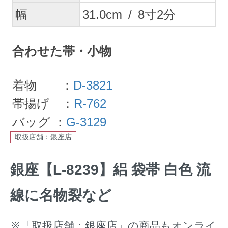
幅
31.0
cm
/
8
寸
2
分
合わせた帯・小物
着物 ：
D-3821
帯揚げ ：
R-762
バッグ ：
G-3129
取扱店舗：銀座店
銀座【L-8239】絽 袋帯 白色 流
線に名物裂など
※「取扱店舗：銀座店」の商品もオンライ