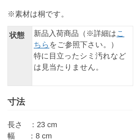
※素材は桐です。
新品入荷商品（※詳細は
こ
状態
ちら
をご参照下さい。）
特に目立ったシミ汚れなど
は見当たりません。
寸法
長さ ：23 cm
幅 ：8 cm