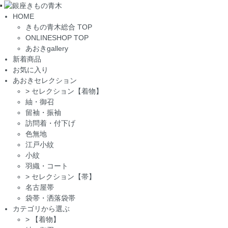
Toggle
HOME
navigation
きもの青木総合 TOP
ONLINESHOP TOP
あおきgallery
新着商品
お気に入り
あおきセレクション
>
セレクション【着物】
紬・御召
留袖・振袖
訪問着・付下げ
色無地
江戸小紋
小紋
羽織・コート
>
セレクション【帯】
名古屋帯
袋帯・洒落袋帯
カテゴリから選ぶ
>
【着物】