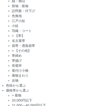
紬・御召
留袖・振袖
訪問着・付下げ
色無地
江戸小紋
小紋
羽織・コート
>
【帯】
名古屋帯
袋帯・洒落袋帯
>
【その他】
帯締め
帯揚げ
長襦袢
着付け小物
着物まわり
反物
色味から選ぶ
価格帯から選ぶ
>
着物
20,000円以下
21,000～40,000円以下