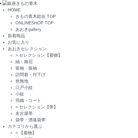
Toggle
HOME
navigation
きもの青木総合 TOP
ONLINESHOP TOP
あおきgallery
新着商品
お気に入り
あおきセレクション
>
セレクション【着物】
紬・御召
留袖・振袖
訪問着・付下げ
色無地
江戸小紋
小紋
羽織・コート
>
セレクション【帯】
名古屋帯
袋帯・洒落袋帯
カテゴリから選ぶ
>
【着物】