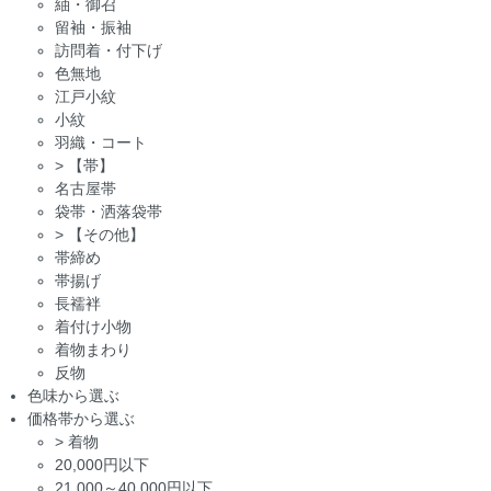
紬・御召
留袖・振袖
訪問着・付下げ
色無地
江戸小紋
小紋
羽織・コート
>
【帯】
名古屋帯
袋帯・洒落袋帯
>
【その他】
帯締め
帯揚げ
長襦袢
着付け小物
着物まわり
反物
色味から選ぶ
価格帯から選ぶ
>
着物
20,000円以下
21,000～40,000円以下