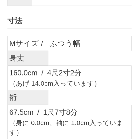
寸法
M
ふつう幅
身丈
160.0
cm
/
4
尺
2
寸
2
分
（あげ 14.0cm入っています）
裄
67.5
cm
/
1
尺
7
寸
8
分
（身に 0.0cm、袖に 1.0cm入っていま
す）