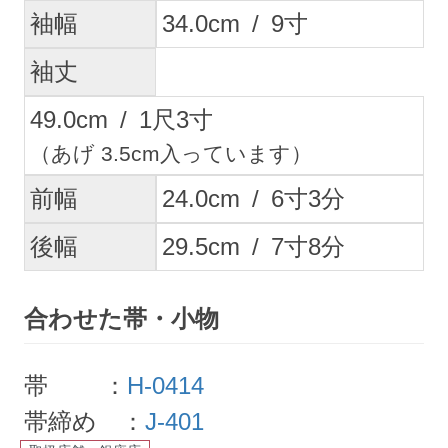
袖幅
34.0
cm
/
9
寸
袖丈
49.0
cm
/
1
尺
3
寸
（あげ 3.5cm入っています）
前幅
24.0
cm
/
6
寸
3
分
後幅
29.5
cm
/
7
寸
8
分
合わせた帯・小物
帯 ：
H-0414
帯締め ：
J-401