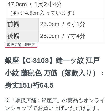
47.0
cm
/
1
尺
2
寸
4
分
（あげ 4.5cm入っています）
前幅
23.0
cm
/
6
寸
1
分
後幅
28.0
cm
/
7
寸
4
分
取扱店舗：銀座店
銀座【C-3103】縫一ッ紋 江戸
小紋 藤鼠色 万筋（落款入り） :
身丈151/裄64.5
※「取扱店舗：銀座店」の商品もオンライ
ンショップでお買い上げいただけます。