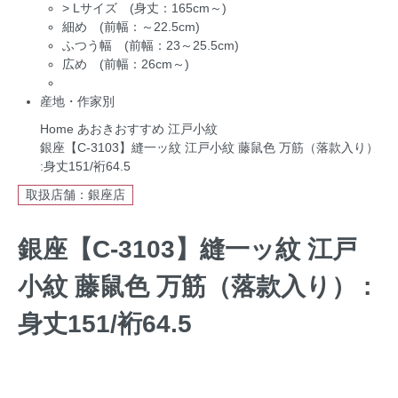
>
Lサイズ (身丈：165cm～)
細め (前幅：～22.5cm)
ふつう幅 (前幅：23～25.5cm)
広め (前幅：26cm～)
産地・作家別
Home
あおきおすすめ
江戸小紋
銀座【C-3103】縫一ッ紋 江戸小紋 藤鼠色 万筋（落款入り）
:身丈151/裄64.5
取扱店舗：銀座店
銀座【C-3103】縫一ッ紋 江戸
小紋 藤鼠色 万筋（落款入り） :
身丈151/裄64.5