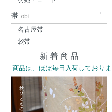
帯
obi
名古屋帯
袋帯
新 着 商 品
商品は、ほぼ毎日入荷しており