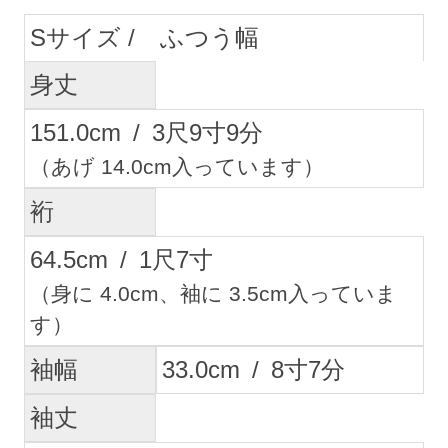
S
ふつう幅
身丈
151.0
cm
/
3
尺
9
寸
9
分
（あげ 14.0cm入っています）
裄
64.5
cm
/
1
尺
7
寸
（身に 4.0cm、袖に 3.5cm入っていま
す）
袖幅
33.0
cm
/
8
寸
7
分
袖丈