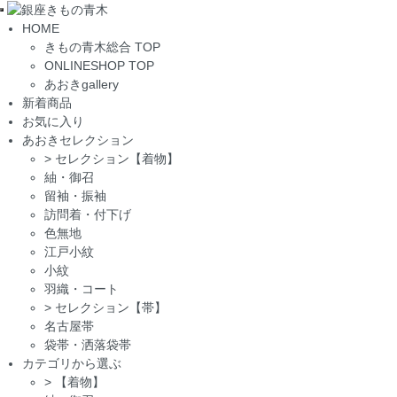
Toggle
HOME
navigation
きもの青木総合 TOP
ONLINESHOP TOP
あおきgallery
新着商品
お気に入り
あおきセレクション
>
セレクション【着物】
紬・御召
留袖・振袖
訪問着・付下げ
色無地
江戸小紋
小紋
羽織・コート
>
セレクション【帯】
名古屋帯
袋帯・洒落袋帯
カテゴリから選ぶ
>
【着物】