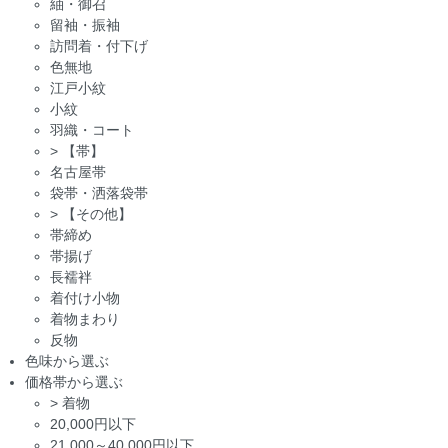
紬・御召
留袖・振袖
訪問着・付下げ
色無地
江戸小紋
小紋
羽織・コート
>
【帯】
名古屋帯
袋帯・洒落袋帯
>
【その他】
帯締め
帯揚げ
長襦袢
着付け小物
着物まわり
反物
色味から選ぶ
価格帯から選ぶ
>
着物
20,000円以下
21,000～40,000円以下