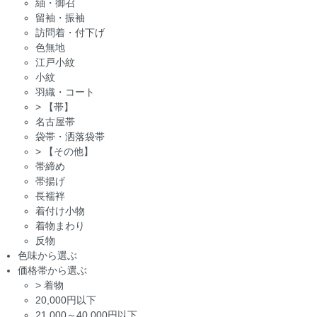
紬・御召
留袖・振袖
訪問着・付下げ
色無地
江戸小紋
小紋
羽織・コート
>
【帯】
名古屋帯
袋帯・洒落袋帯
>
【その他】
帯締め
帯揚げ
長襦袢
着付け小物
着物まわり
反物
色味から選ぶ
価格帯から選ぶ
>
着物
20,000円以下
21,000～40,000円以下