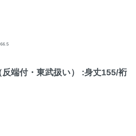
6.5
反端付・東武扱い） :身丈155/裄