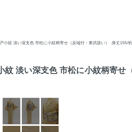
江戸小紋 淡い深支色 市松に小紋柄寄せ（反端付・東武扱い） :身丈155/裄6
戸小紋 淡い深支色 市松に小紋柄寄せ（