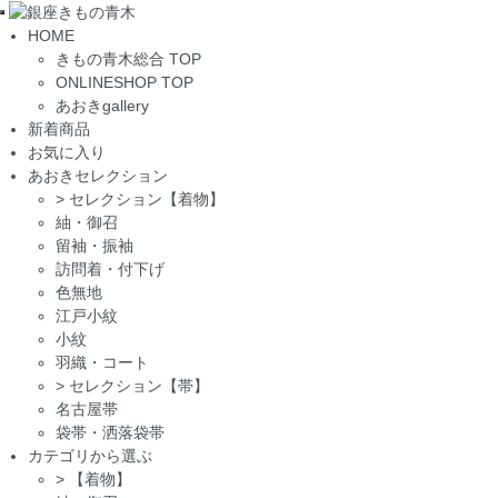
Toggle
HOME
navigation
きもの青木総合 TOP
ONLINESHOP TOP
あおきgallery
新着商品
お気に入り
あおきセレクション
>
セレクション【着物】
紬・御召
留袖・振袖
訪問着・付下げ
色無地
江戸小紋
小紋
羽織・コート
>
セレクション【帯】
名古屋帯
袋帯・洒落袋帯
カテゴリから選ぶ
>
【着物】