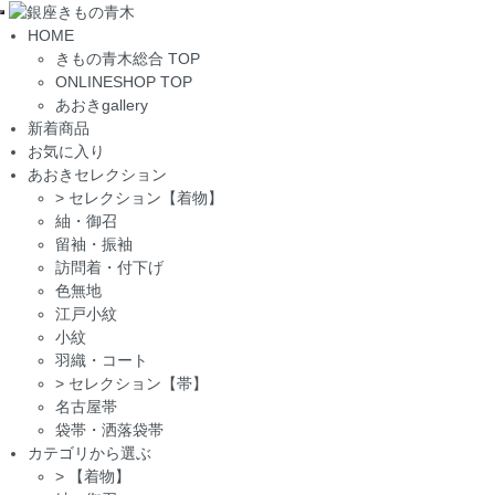
Toggle
HOME
navigation
きもの青木総合 TOP
ONLINESHOP TOP
あおきgallery
新着商品
お気に入り
あおきセレクション
>
セレクション【着物】
紬・御召
留袖・振袖
訪問着・付下げ
色無地
江戸小紋
小紋
羽織・コート
>
セレクション【帯】
名古屋帯
袋帯・洒落袋帯
カテゴリから選ぶ
>
【着物】