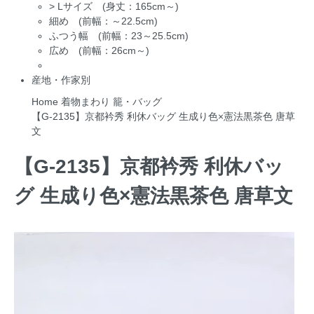
>
Lサイズ (身丈：165cm～)
細め (前幅：～22.5cm)
ふつう幅 (前幅：23～25.5cm)
広め (前幅：26cm～)
産地・作家別
Home
着物まわり
籠・バッグ
【G-2135】京都衿秀 利休バッグ 生成り色×憲法黒茶色 唐草
文
【G-2135】京都衿秀 利休バッ
グ 生成り色×憲法黒茶色 唐草文