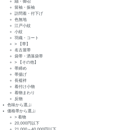
紬・御召
留袖・振袖
訪問着・付下げ
色無地
江戸小紋
小紋
羽織・コート
>
【帯】
名古屋帯
袋帯・洒落袋帯
>
【その他】
帯締め
帯揚げ
長襦袢
着付け小物
着物まわり
反物
色味から選ぶ
価格帯から選ぶ
>
着物
20,000円以下
21,000～40,000円以下