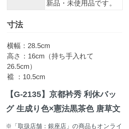
新品・未使用品です。
寸法
横幅：28.5cm
高さ：16cm（持ち手入れて
26.5cm）
襠 ：10.5cm
【G-2135】京都衿秀 利休バッ
グ 生成り色×憲法黒茶色 唐草文
※「取扱店舗：銀座店」の商品もオンライ