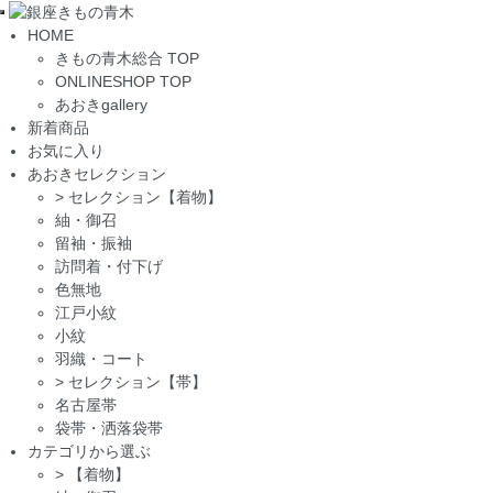
Toggle
HOME
navigation
きもの青木総合 TOP
ONLINESHOP TOP
あおきgallery
新着商品
お気に入り
あおきセレクション
>
セレクション【着物】
紬・御召
留袖・振袖
訪問着・付下げ
色無地
江戸小紋
小紋
羽織・コート
>
セレクション【帯】
名古屋帯
袋帯・洒落袋帯
カテゴリから選ぶ
>
【着物】