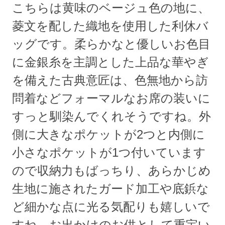
こちらは黄味のベージュ色の地に、
菱文を配した織地を使用した利休バ
ッグです。柔らかなと優しいお色目
に金銀糸を主調とした上品な華やぎ
を備えた古典意匠は、色無地から訪
問着などフォーマルなお席の装いに
すっと馴染んでくれそうですね。外
側に大きなポケットが2つと内側に
小さなポケットが1つ付いています
ので収納力もばっちり、あらかじめ
生地に施されたガード加工や底鋲な
ど細かな点に光る気配りも嬉しいで
すね。お出かけのお供として重宝い