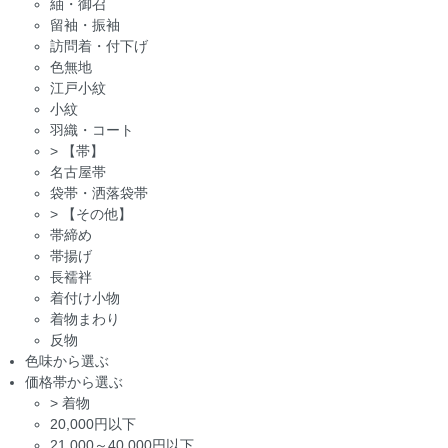
紬・御召
留袖・振袖
訪問着・付下げ
色無地
江戸小紋
小紋
羽織・コート
>
【帯】
名古屋帯
袋帯・洒落袋帯
>
【その他】
帯締め
帯揚げ
長襦袢
着付け小物
着物まわり
反物
色味から選ぶ
価格帯から選ぶ
>
着物
20,000円以下
21,000～40,000円以下