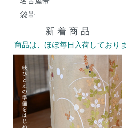
名古屋帯
袋帯
新 着 商 品
商品は、ほぼ毎日入荷しており