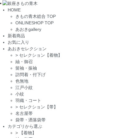
Toggle
HOME
navigation
きもの青木総合 TOP
ONLINESHOP TOP
あおきgallery
新着商品
お気に入り
あおきセレクション
>
セレクション【着物】
紬・御召
留袖・振袖
訪問着・付下げ
色無地
江戸小紋
小紋
羽織・コート
>
セレクション【帯】
名古屋帯
袋帯・洒落袋帯
カテゴリから選ぶ
>
【着物】