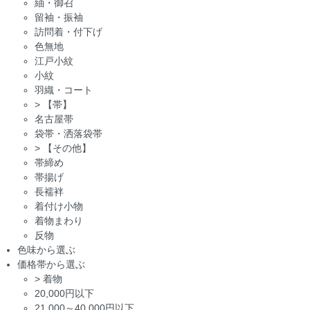
紬・御召
留袖・振袖
訪問着・付下げ
色無地
江戸小紋
小紋
羽織・コート
>
【帯】
名古屋帯
袋帯・洒落袋帯
>
【その他】
帯締め
帯揚げ
長襦袢
着付け小物
着物まわり
反物
色味から選ぶ
価格帯から選ぶ
>
着物
20,000円以下
21,000～40,000円以下