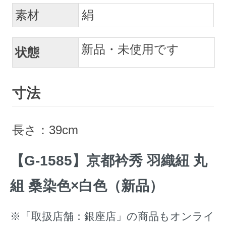
素材
絹
新品・未使用です
状態
寸法
長さ：39cm
【G-1585】京都衿秀 羽織紐 丸
組 桑染色×白色（新品）
※「取扱店舗：銀座店」の商品もオンライ