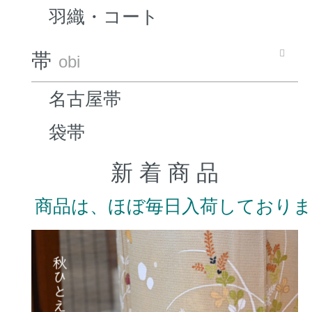
羽織・コート
帯
obi
名古屋帯
袋帯
新 着 商 品
商品は、ほぼ毎日入荷しており