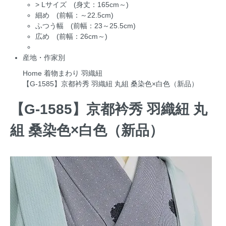
>
Lサイズ (身丈：165cm～)
細め (前幅：～22.5cm)
ふつう幅 (前幅：23～25.5cm)
広め (前幅：26cm～)
産地・作家別
Home
着物まわり
羽織紐
【G-1585】京都衿秀 羽織紐 丸組 桑染色×白色（新品）
【G-1585】京都衿秀 羽織紐 丸
組 桑染色×白色（新品）