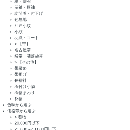
紬・御召
留袖・振袖
訪問着・付下げ
色無地
江戸小紋
小紋
羽織・コート
>
【帯】
名古屋帯
袋帯・洒落袋帯
>
【その他】
帯締め
帯揚げ
長襦袢
着付け小物
着物まわり
反物
色味から選ぶ
価格帯から選ぶ
>
着物
20,000円以下
21,000～40,000円以下