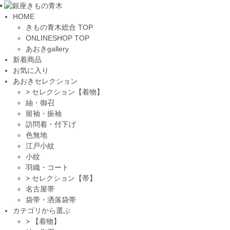
Toggle
HOME
navigation
きもの青木総合 TOP
ONLINESHOP TOP
あおきgallery
新着商品
お気に入り
あおきセレクション
>
セレクション【着物】
紬・御召
留袖・振袖
訪問着・付下げ
色無地
江戸小紋
小紋
羽織・コート
>
セレクション【帯】
名古屋帯
袋帯・洒落袋帯
カテゴリから選ぶ
>
【着物】