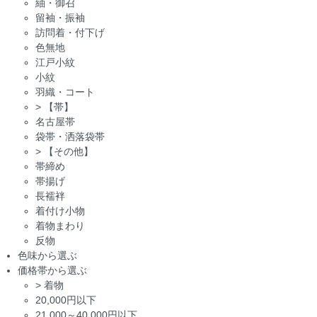
紬・御召
留袖・振袖
訪問着・付下げ
色無地
江戸小紋
小紋
羽織・コート
>
【帯】
名古屋帯
袋帯・洒落袋帯
>
【その他】
帯締め
帯揚げ
長襦袢
着付け小物
着物まわり
反物
色味から選ぶ
価格帯から選ぶ
>
着物
20,000円以下
21,000～40,000円以下