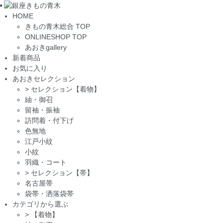
Toggle
HOME
navigation
きもの青木総合 TOP
ONLINESHOP TOP
あおきgallery
新着商品
お気に入り
あおきセレクション
>
セレクション【着物】
紬・御召
留袖・振袖
訪問着・付下げ
色無地
江戸小紋
小紋
羽織・コート
>
セレクション【帯】
名古屋帯
袋帯・洒落袋帯
カテゴリから選ぶ
>
【着物】