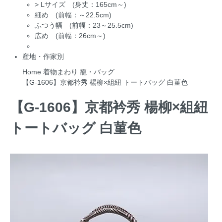
>
Lサイズ (身丈：165cm～)
細め (前幅：～22.5cm)
ふつう幅 (前幅：23～25.5cm)
広め (前幅：26cm～)
産地・作家別
Home
着物まわり
籠・バッグ
【G-1606】京都衿秀 楊柳×組紐 トートバッグ 白菫色
【G-1606】京都衿秀 楊柳×組紐
トートバッグ 白菫色