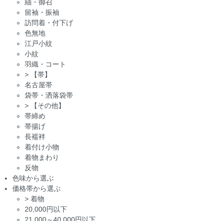
紬・御召
留袖・振袖
訪問着・付下げ
色無地
江戸小紋
小紋
羽織・コート
>
【帯】
名古屋帯
袋帯・洒落袋帯
>
【その他】
帯締め
帯揚げ
長襦袢
着付け小物
着物まわり
反物
色味から選ぶ
価格帯から選ぶ
>
着物
20,000円以下
21,000～40,000円以下