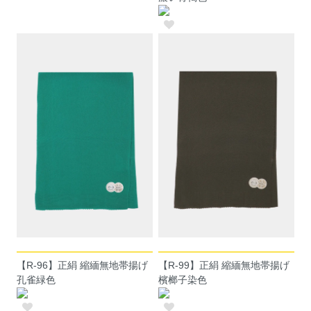
【R-96】正絹 縮緬無地帯揚げ
【R-99】正絹 縮緬無地帯揚げ
孔雀緑色
檳榔子染色