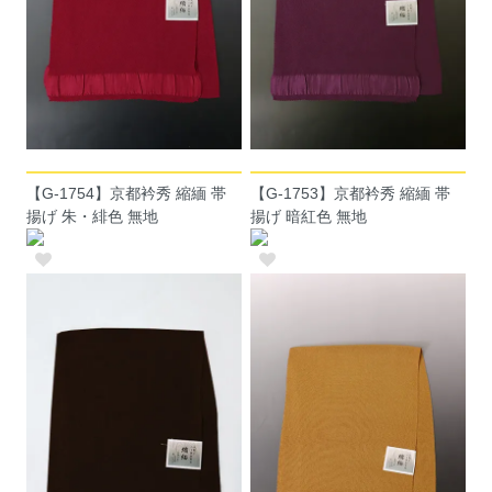
【G-1754】京都衿秀 縮緬 帯
【G-1753】京都衿秀 縮緬 帯
揚げ 朱・緋色 無地
揚げ 暗紅色 無地