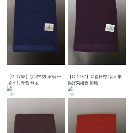
【G-1758】京都衿秀 縮緬 帯
【G-1757】京都衿秀 縮緬 帯
揚げ 紺青色 無地
揚げ紫紺色 無地