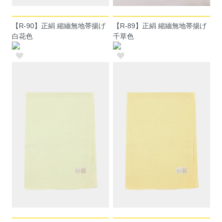
【R-90】正絹 縮緬無地帯揚げ
【R-89】正絹 縮緬無地帯揚げ
白花色
千草色