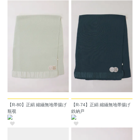
【R-80】正絹 縮緬無地帯揚げ
【R-74】正絹 縮緬無地帯揚げ
瓶覗
鉄納戸