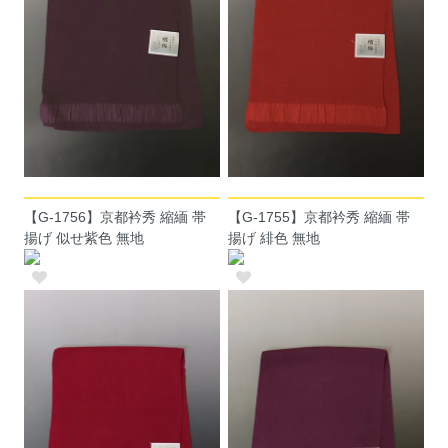
【G-1756】京都衿秀 縮緬 帯
【G-1755】京都衿秀 縮緬 帯
揚げ 似せ紫色 無地
揚げ 緋色 無地