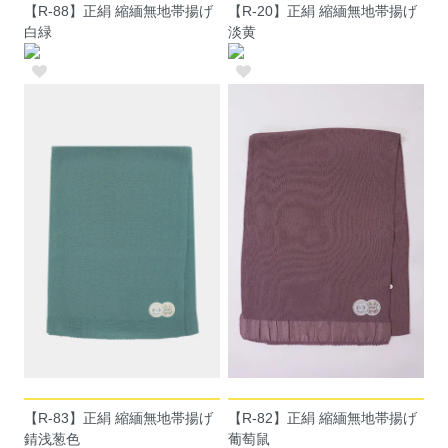
【R-88】正絹 縮緬無地帯揚げ
【R-20】正絹 縮緬無地帯揚げ
白緑
淡黄
【R-83】正絹 縮緬無地帯揚げ
【R-82】正絹 縮緬無地帯揚げ
錆浅葱色
葡萄鼠