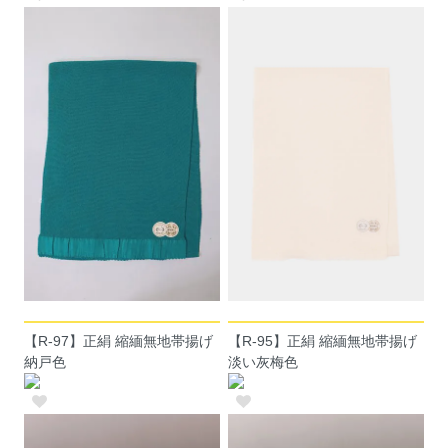
【R-97】正絹 縮緬無地帯揚げ
【R-95】正絹 縮緬無地帯揚げ
納戸色
淡い灰梅色