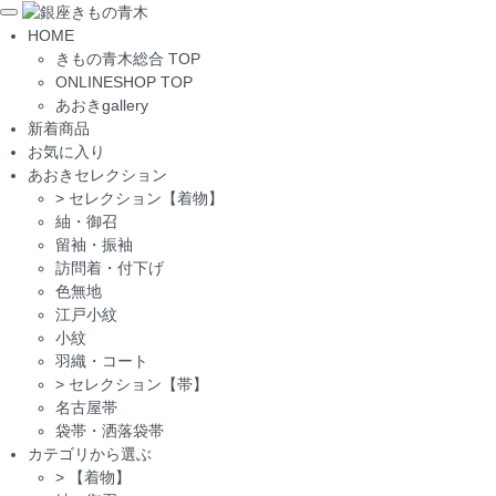
Toggle
HOME
navigation
きもの青木総合 TOP
ONLINESHOP TOP
あおきgallery
新着商品
お気に入り
あおきセレクション
>
セレクション【着物】
紬・御召
留袖・振袖
訪問着・付下げ
色無地
江戸小紋
小紋
羽織・コート
>
セレクション【帯】
名古屋帯
袋帯・洒落袋帯
カテゴリから選ぶ
>
【着物】