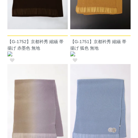
【G-1752】京都衿秀 縮緬 帯
【G-1751】京都衿秀 縮緬 帯
揚げ 赤墨色 無地
揚げ 狐色 無地