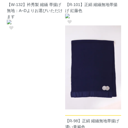
【W-132】衿秀製 縮緬 帯揚げ
【R-101】正絹 縮緬無地帯揚
無地：A~Dよりお選びいただけ
げ 紅藤色
ます
【R-98】正絹 縮緬無地帯揚げ
濃い青褐色