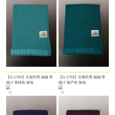
【G-1760】京都衿秀 縮緬 帯
【G-1759】京都衿秀 縮緬 帯
揚げ 青緑色 無地
揚げ 納戸色 無地