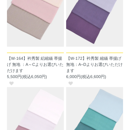
【W-164】衿秀製 絽縮緬 帯揚
【W-172】衿秀製 縮緬 帯揚げ
げ 無地 ：A～Cよりお選びいた
無地：A~Dよりお選びいただけ
だけます
ます
5,500円(税込6,050円)
6,000円(税込6,600円)