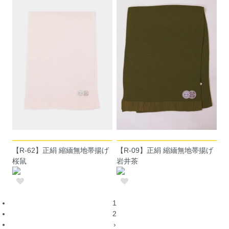
【R-62】正絹 縮緬無地帯揚げ
【R-09】正絹 縮緬無地帯揚げ
桜鼠
岩井茶
1
2
›