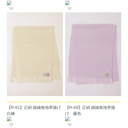
【R-81】正絹 縮緬無地帯揚げ
【R-49】正絹 縮緬無地帯揚
白練
げ 藤色