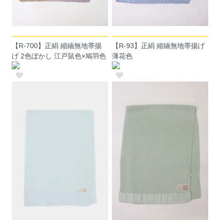
【R-700】正絹 縮緬無地帯揚
【R-93】正絹 縮緬無地帯揚げ
げ 2色ぼかし 江戸鼠色×鳩羽色
薄花色