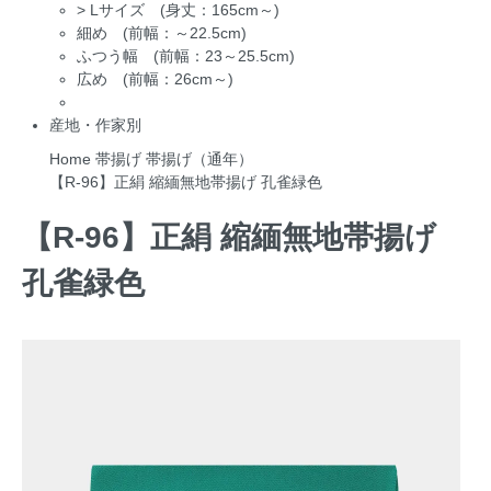
>
Lサイズ (身丈：165cm～)
細め (前幅：～22.5cm)
ふつう幅 (前幅：23～25.5cm)
広め (前幅：26cm～)
産地・作家別
Home
帯揚げ
帯揚げ（通年）
【R-96】正絹 縮緬無地帯揚げ 孔雀緑色
【R-96】正絹 縮緬無地帯揚げ
孔雀緑色