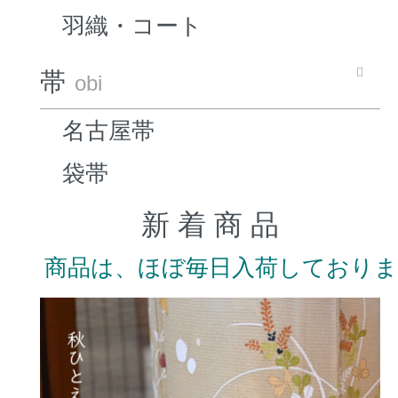
羽織・コート
帯
obi
名古屋帯
袋帯
新 着 商 品
商品は、ほぼ毎日入荷しており