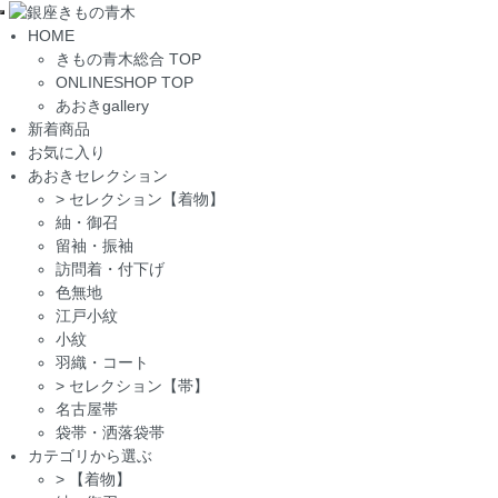
Toggle
HOME
navigation
きもの青木総合 TOP
ONLINESHOP TOP
あおきgallery
新着商品
お気に入り
あおきセレクション
>
セレクション【着物】
紬・御召
留袖・振袖
訪問着・付下げ
色無地
江戸小紋
小紋
羽織・コート
>
セレクション【帯】
名古屋帯
袋帯・洒落袋帯
カテゴリから選ぶ
>
【着物】