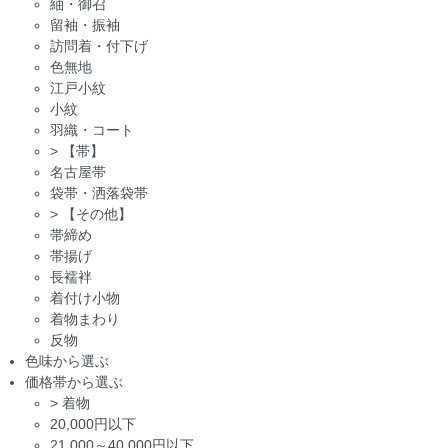
紬・御召
留袖・振袖
訪問着・付下げ
色無地
江戸小紋
小紋
羽織・コート
>
【帯】
名古屋帯
袋帯・洒落袋帯
>
【その他】
帯締め
帯揚げ
長襦袢
着付け小物
着物まわり
反物
色味から選ぶ
価格帯から選ぶ
>
着物
20,000円以下
21,000～40,000円以下