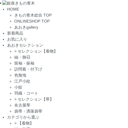
Toggle
HOME
navigation
きもの青木総合 TOP
ONLINESHOP TOP
あおきgallery
新着商品
お気に入り
あおきセレクション
>
セレクション【着物】
紬・御召
留袖・振袖
訪問着・付下げ
色無地
江戸小紋
小紋
羽織・コート
>
セレクション【帯】
名古屋帯
袋帯・洒落袋帯
カテゴリから選ぶ
>
【着物】