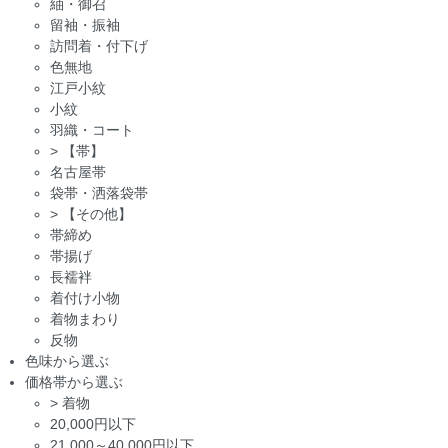
紬・御召
留袖・振袖
訪問着・付下げ
色無地
江戸小紋
小紋
羽織・コート
>
【帯】
名古屋帯
袋帯・洒落袋帯
>
【その他】
帯締め
帯揚げ
長襦袢
着付け小物
着物まわり
反物
色味から選ぶ
価格帯から選ぶ
>
着物
20,000円以下
21,000～40,000円以下