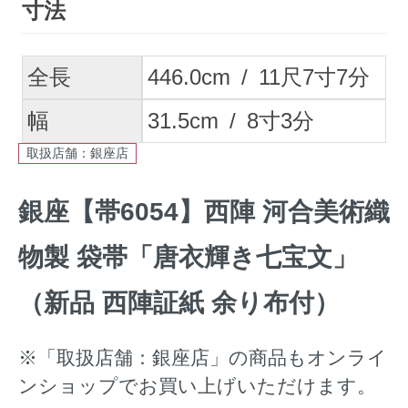
寸法
全長
446.0
cm
/
11
尺
7
寸
7
分
幅
31.5
cm
/
8
寸
3
分
取扱店舗：銀座店
銀座【帯6054】西陣 河合美術織
物製 袋帯「唐衣輝き七宝文」
（新品 西陣証紙 余り布付）
※「取扱店舗：銀座店」の商品もオンライ
ンショップでお買い上げいただけます。